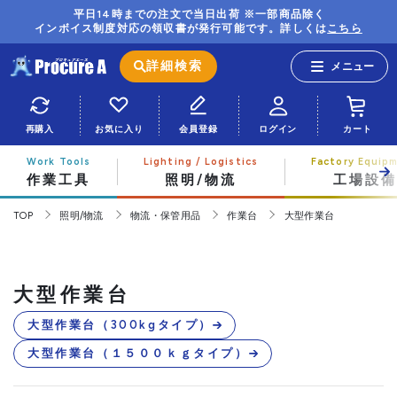
平日14時までの注文で当日出荷 ※一部商品除く
インボイス制度対応の領収書が発行可能です。詳しくは
こちら
詳細検索
再購入
お気に入り
会員登録
ログイン
カート
作業工具
照明/物流
工場設備
TOP
照明/物流
物流・保管用品
作業台
大型作業台
大型作業台
大型作業台（300kgタイプ）
大型作業台（１５００ｋｇタイプ）