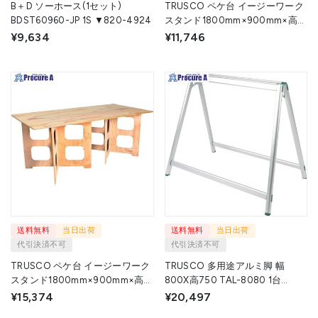
B＋D ソーホース(1セット)
TRUSCO ペケ台 イージーワーク
BDST60960-JP 1S ▼820-4924
スタンド1800mm×900mm×高さ
350mm EASYLEG-35180SET 1S
¥9,634
¥11,746
▼584-3276
送料無料
当日出荷
送料無料
当日出荷
代引決済不可
代引決済不可
TRUSCO ペケ台 イージーワーク
TRUSCO 多用途アルミ脚 幅
スタンド1800mm×900mm×高さ
800X高750 TAL-8080 1台
700mm EASYLEG-70180SET 1S
◇▼116-3219
¥15,374
¥20,497
▼584-3279