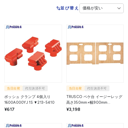
並び替え
当日出荷
代引決済不可
当日出荷
代引決済不可
ボッシュ クランプ 4個入り
TRUSCO ペケ台 イージーレッグ
1600A000YJ 1S ▼213-5410
高さ350mm×幅900mm
EASYLEG-350 1組 ▼407-5295
¥617
¥3,198