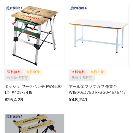
送料無料
当日出荷
送料無料
当日出荷
代引決済不可
代引決済不可
ボッシュ ワークベンチ PWB600
アールエフヤマカワ 作業台
1台 ▼108-3418
W1500xD750 RFSGD-1575 1台
◇▼819-5210
¥25,428
¥48,241