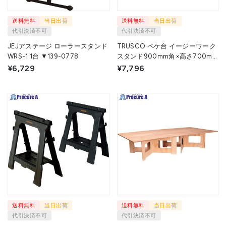
送料無料
当日出荷
送料無料
当日出荷
代引決済不可
代引決済不可
JEJアステージ ローラースタンド
TRUSCO ペケ台 イージーワーク
WRS-1 1台 ▼139-0778
スタンド900mm角×高さ700mm
EASYLEG-7090SET 1S ▼584-
¥6,729
¥7,796
3277
送料無料
当日出荷
送料無料
当日出荷
代引決済不可
代引決済不可