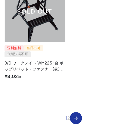
SOLD OUT
送料無料
当日出荷
代引決済不可
B/D ワークメイト WM225 1台 ポ
ップリベット・ファスナー(株) ブ
ラック・アンド・デッカー事業部
¥8,025
▼810-9052
1
2