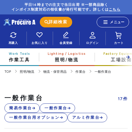
平日14時までの注文で当日出荷 ※一部商品除く
インボイス制度対応の領収書が発行可能です。詳しくは
こちら
詳細検索
再購入
お気に入り
会員登録
ログイン
カート
作業工具
照明/物流
工場設備
TOP
照明/物流
物流・保管用品
作業台
一般作業台
一般作業台
17
件
簡易作業台
一般作業台
一般作業台用オプション
アルミ作業台