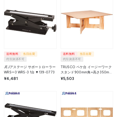
送料無料
当日出荷
送料無料
当日出荷
代引決済不可
代引決済不可
JEJアステージ サポートローラー
TRUSCO ペケ台 イージーワーク
WRSー3 WRS-3 1台 ▼139-0773
スタンド900mm角×高さ350mm
EASYLEG-3590SET 1S ▼584-
¥4,481
¥5,503
3280