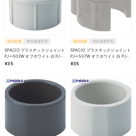
当日出荷
代引決済不可
当日出荷
代引決済不可
SPACIO プラスチックジョイント
SPACIO プラスチックジョイント
PJー503W オフホワイト 白 PJ-
PJー507W オフホワイト 白 PJ-
503 W (ｳﾁｷｬｯﾌﾟ) 1個 ▼256-
507 W 1個 ▼108-2119
¥35
¥35
5196