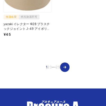
当日出荷
代引決済不可
yazaki イレクター Φ28 プラスチ
ックジョイント J-49 アイボリー
J-49-S-IVO 1個 ▼215-9641
¥45
1
2
3
⋯
25