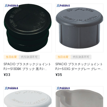
当日出荷
代引決済不可
当日出荷
代引決済不可
SPACIO プラスチックジョイント
SPACIO プラスチックジョイント
PJー513DBK ブラック 黒 PJ-
PJー503G ダークグレー グレー
513DBK BK 1個 ▼307-1600
PJ-503 GY (ｳﾁｷｬｯﾌﾟ) 1個 ▼256-
¥33
¥35
5200