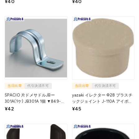
J-110A-S BL 1個 ▼175-0376
J38ASBL 1個 ▼254-1277
¥40
¥40
当日出荷
代引決済不可
当日出荷
代引決済不可
SPACIO 片ドメサドルJBー
yazaki イレクター Φ28 プラスチ
301A(1ケ) JB301A 1個 ▼849-
ックジョイント J-110A アイボリ
3432
ー J-110A-S-IVO 1個 ▼216-1132
¥42
¥45