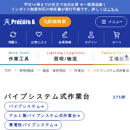
平日14時までの注文で当日出荷 ※一部商品除く
インボイス制度対応の領収書が発行可能です。詳しくは
こちら
詳細検索
再購入
お気に入り
会員登録
ログイン
カート
作業工具
照明/物流
工場設備
TOP
照明/物流
物流・保管用品
作業台
パイプシステム式作業台
パイプシステム式作業台
375
件
パイプシステム
アルミ製パイプシステム式作業台
導電性パイプシステム