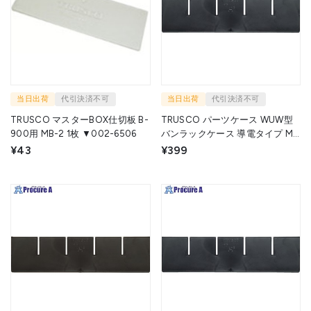
当日出荷
代引決済不可
当日出荷
代引決済不可
TRUSCO マスターBOX仕切板 B-
TRUSCO パーツケース WUW型
900用 MB-2 1枚 ▼002-6506
バンラックケース 導電タイプ M
型引出用仕切り板 M2・L2用
¥43
¥399
MM-ED 1枚 ▼206-6147