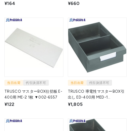
引出用仕切り板 M1・L1用 ML-1DS
¥164
¥660
1枚 ▼206-6144
当日出荷
代引決済不可
当日出荷
代引決済不可
TRUSCO マスターBOX仕切板 E-
TRUSCO 導電性マスターBOX引
400用 ME-2 1枚 ▼002-6557
出し ED-400用 MED-1
(152X233X68) 1個 ▼275-1763
¥122
¥1,805