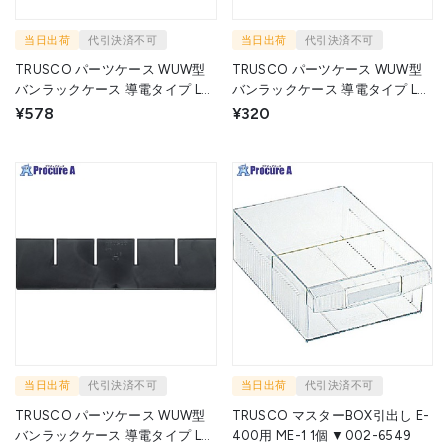
当日出荷
代引決済不可
当日出荷
代引決済不可
TRUSCO パーツケース WUW型
TRUSCO パーツケース WUW型
バンラックケース 導電タイプ L型
バンラックケース 導電タイプ L型
用引出仕切り板ML2用 ML-ED 1枚
引出用仕切り板M2・L2用 ML-
¥578
¥320
▼206-6146
2DS 1枚 ▼206-6145
当日出荷
代引決済不可
当日出荷
代引決済不可
TRUSCO パーツケース WUW型
TRUSCO マスターBOX引出し E-
バンラックケース 導電タイプ L型
400用 ME-1 1個 ▼002-6549