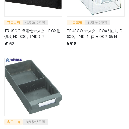
当日出荷
代引決済不可
当日出荷
代引決済不可
TRUSCO 導電性マスターBOX仕
TRUSCO マスターBOX引出し D-
切板 ED-600用 MDD-2
600用 MD-1 1個 ▼002-6514
(57.5X93X2) 1枚 ▼275-1780
¥157
¥518
当日出荷
代引決済不可