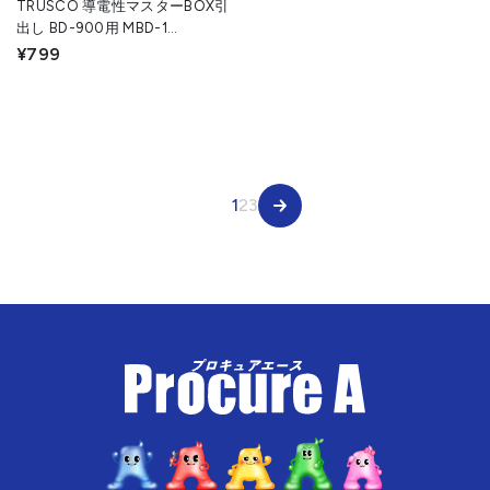
TRUSCO 導電性マスターBOX引
出し BD-900用 MBD-1
(100X233X43) 1個 ▼275-1747
¥799
1
2
3