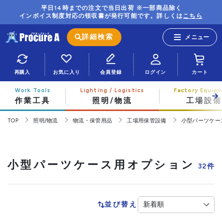
平日14時までの注文で当日出荷 ※一部商品除く
インボイス制度対応の領収書が発行可能です。詳しくは
こちら
詳細検索
再購入
お気に入り
会員登録
ログイン
カート
作業工具
照明/物流
工場設備
TOP
照明/物流
物流・保管用品
工場用保管設備
小型パーツケー
小型パーツケース用オプション
32
件
並び替え