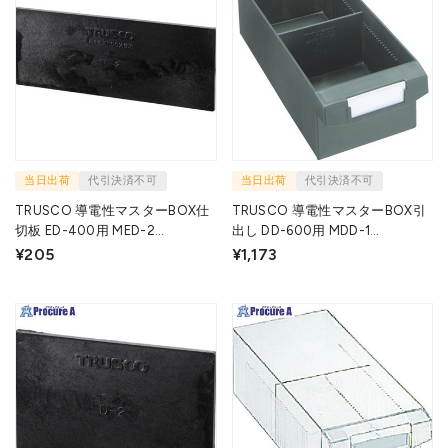
当日出荷
代引決済不可
当日出荷
代引決済不可
TRUSCO 導電性マスターBOX仕
TRUSCO 導電性マスターBOX引
切板 ED-400用 MED-2
出し DD-600用 MDD-1
(57.5X144X2) 1枚 ▼275-1798
(100X233X68) 1個 ▼275-1755
¥205
¥1,173