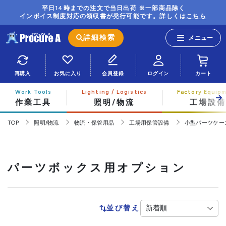
平日14時までの注文で当日出荷 ※一部商品除く
インボイス制度対応の領収書が発行可能です。詳しくは
こちら
詳細検索
再購入
お気に入り
会員登録
ログイン
カート
作業工具
照明/物流
工場設備
TOP
照明/物流
物流・保管用品
工場用保管設備
小型パーツケー
パーツボックス用オプション
並び替え