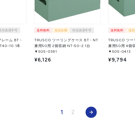
代引決済不可
送料無料
当日出荷
代引決済不可
送料無料
当日
フレーム BT・
TRUSCO ツーリングケース BT・NT
TRUSCO ツ
0-10 1本
兼用50用 2個収納 NT-50-2 1台
兼用50用 4個収納 
▼505-0391
▼505-0413
¥6,126
¥9,794
1
2