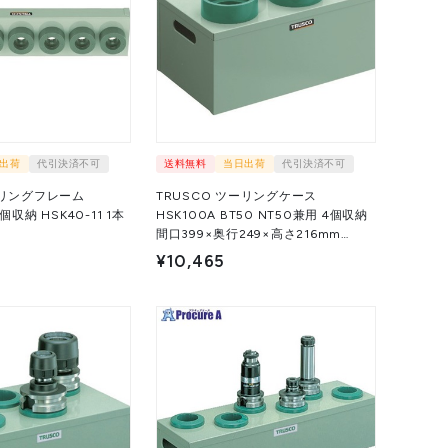
出荷
代引決済不可
送料無料
当日出荷
代引決済不可
ーリングフレーム
TRUSCO ツーリングケース
収納 HSK40-11 1本
HSK100A BT50 NT50兼用 4個収納
間口399×奥行249×高さ216mm
HSK100-4 1台 ▼114-6104
¥10,465