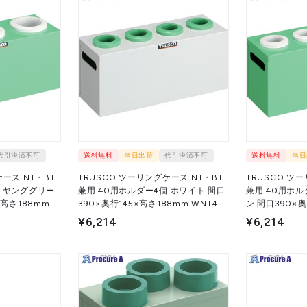
代引決済不可
送料無料
当日出荷
代引決済不可
送料無料
当日
ース NT・BT
TRUSCO ツーリングケース NT・BT
TRUSCO ツ
個 ヤンググリー
兼用 40用ホルダー4個 ホワイト 間口
兼用 40用ホル
×高さ188mm
390×奥行145×高さ188mm WNT40-
ン 間口390×奥
台 ▼393-0246
4W 1台 ▼393-0211
W
¥6,214
¥6,214