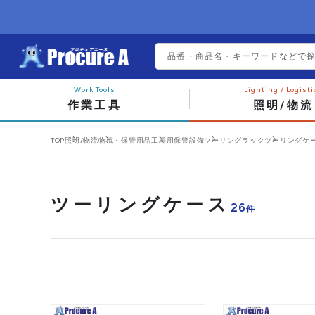
作業工具
照明/物流
TOP
照明/物流
物流・保管用品
工場用保管設備
ツーリングラック
ツーリングケ
ツーリングケース
26
件