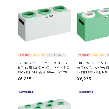
送料無料
当日出荷
代引決済不可
送料無料
当日出荷
TRUSCO ツーリングケース NT・BT
TRUSCO ツーリングケ
兼用 50用ホルダー3個 ホワイト 間口
兼用 50用ホルダー3
390×奥行145×高さ188mm WNT50-
ン 間口390×奥行145
3W 1台 ▼393-0238
WNT50-3YG 1
¥6,235
¥6,235