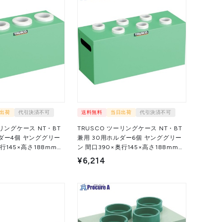
出荷
代引決済不可
送料無料
当日出荷
代引決済不可
ーリングケース NT・BT
TRUSCO ツーリングケース NT・BT
ダー4個 ヤンググリー
兼用 30用ホルダー6個 ヤンググリー
行145×高さ188mm
ン 間口390×奥行145×高さ188mm
NT40-4YG 1台 ▼393-0220
WNT30-6YG 1台 ▼393-0203
¥6,214