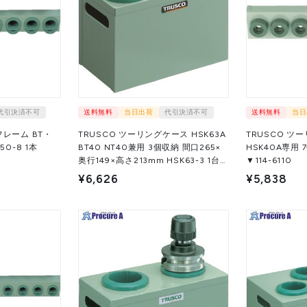
代引決済不可
送料無料
当日出荷
代引決済不可
送料無料
当日
フレーム BT・
TRUSCO ツーリングケース HSK63A
TRUSCO ツ
-8 1本
BT40 NT40兼用 3個収納 間口265×
HSK40A専用 7個
奥行149×高さ213mm HSK63-3 1台
▼114-6110
▼114-6105
¥6,626
¥5,838