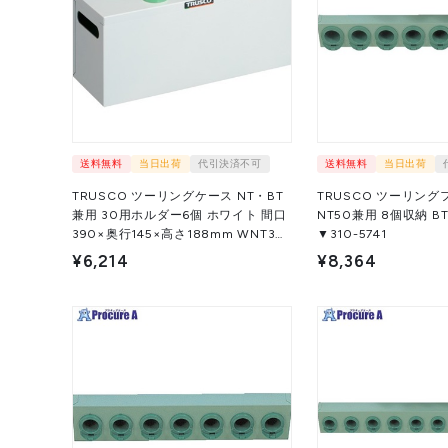
送料無料
当日出荷
代引決済不可
送料無料
当日出荷
TRUSCO ツーリングケース NT・BT
TRUSCO ツーリング
兼用 30用ホルダー6個 ホワイト 間口
NT50兼用 8個収納 BT50
390×奥行145×高さ188mm WNT30-
▼310-5741
6W 1台 ▼393-0190
¥6,214
¥8,364