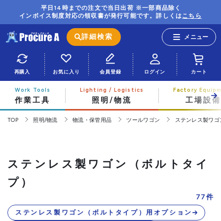
平日14時までの注文で当日出荷 ※一部商品除く
インボイス制度対応の領収書が発行可能です。詳しくは
こちら
詳細検索
再購入
お気に入り
会員登録
ログイン
カート
作業工具
照明/物流
工場設備
TOP
照明/物流
物流・保管用品
ツールワゴン
ステンレス製ワゴ
ステンレス製ワゴン（ボルトタイ
プ）
77
件
ステンレス製ワゴン（ボルトタイプ）用オプション