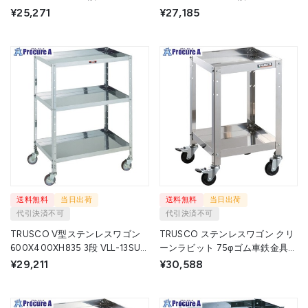
台 ▼352-5287
台 ▼352-5376
¥25,271
¥27,185
送料無料
当日出荷
送料無料
当日出荷
代引決済不可
代引決済不可
TRUSCO V型ステンレスワゴン
TRUSCO ステンレスワゴン クリ
600X400XH835 3段 VLL-13SUS
ーンラビット 75φゴム車鉄金具
1台 ▼352-5333
360×360×H600 2段 CRB-632 1
¥29,211
¥30,588
台 ▼393-3270