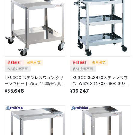
送料無料
当日出荷
送料無料
当日出荷
代引決済不可
代引決済不可
TRUSCO ステンレスワゴン クリ
TRUSCO SUS430ステンレスワ
ーンラビット 75φゴム車鉄金具
ゴン W620XD420XH800 SUS4-
500×500×H600 2段 CRB-652 1
511A (620X420XH795)
¥35,648
¥36,247
台 ▼393-3318
(SUS430) 1台 ▼503-4442