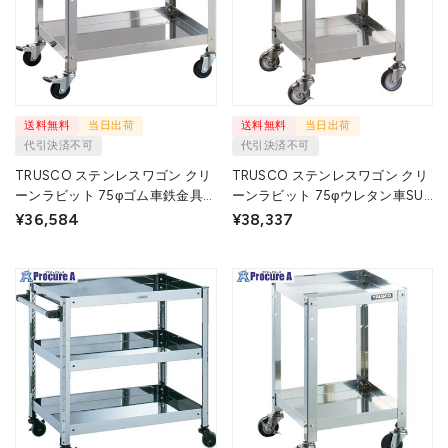
送料無料
当日出荷
送料無料
当日出荷
代引決済不可
代引決済不可
TRUSCO ステンレスワゴン クリ
TRUSCO ステンレスワゴン クリ
ーンラビット 75φゴム車鉄金具
ーンラビット 75φウレタン車SUS
600×400×H600 2段 CRB-662 1
金具 360×360×H600 2段 CRB-
¥36,584
¥38,337
台 ▼393-3334
632SU 1台 ▼393-3288