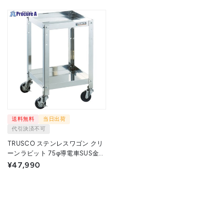
送料無料
当日出荷
代引決済不可
TRUSCO ステンレスワゴン クリ
ーンラビット 75φ導電車SUS金具
600×400×H600 2段 CRB-
¥47,990
662SD 1台 ▼408-6449