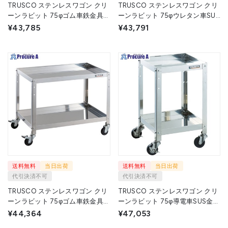
TRUSCO ステンレスワゴン クリ
TRUSCO ステンレスワゴン クリ
ーンラビット 75φゴム車鉄金具
ーンラビット 75φウレタン車SUS
360×360×H880 3段 CRB-933 1
金具 500×500×H600 2段 CRB-
¥43,785
¥43,791
台 ▼393-3539
652SU 1台 ▼393-3326
送料無料
当日出荷
送料無料
当日出荷
代引決済不可
代引決済不可
TRUSCO ステンレスワゴン クリ
TRUSCO ステンレスワゴン クリ
ーンラビット 75φゴム車鉄金具
ーンラビット 75φ導電車SUS金具
750×500×H600 2段 CRB-672 1
500×500×H600 2段 CRB-
¥44,364
¥47,053
台 ▼393-3351
652SD 1台 ▼408-6431