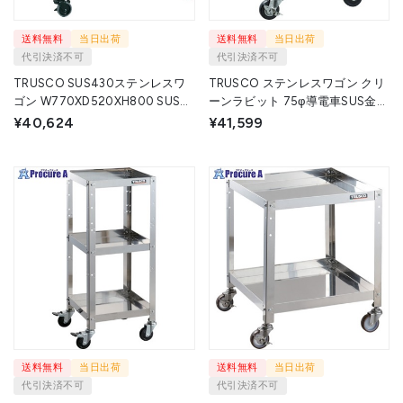
送料無料
当日出荷
送料無料
当日出荷
代引決済不可
代引決済不可
TRUSCO SUS430ステンレスワ
TRUSCO ステンレスワゴン クリ
ゴン W770XD520XH800 SUS4-
ーンラビット 75φ導電車SUS金具
511B (770X520XH795)
360×360×H600 2段 CRB-632SD
¥40,624
¥41,599
(SUS430) 1台 ▼503-4582
1台 ▼408-6422
送料無料
当日出荷
送料無料
当日出荷
代引決済不可
代引決済不可