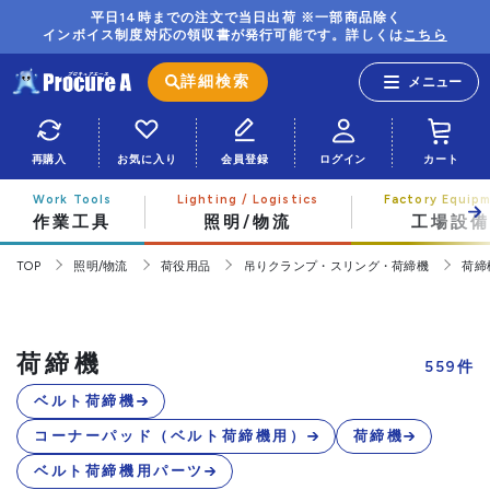
平日14時までの注文で当日出荷 ※一部商品除く
インボイス制度対応の領収書が発行可能です。詳しくは
こちら
詳細検索
再購入
お気に入り
会員登録
ログイン
カート
作業工具
照明/物流
工場設備
TOP
照明/物流
荷役用品
吊りクランプ・スリング・荷締機
荷締
荷締機
559
件
ベルト荷締機
コーナーパッド（ベルト荷締機用）
荷締機
ベルト荷締機用パーツ