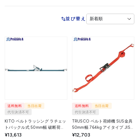
並び替え
送料無料
当日出荷
送料無料
当日出荷
代引決済不可
代引決済不可
KITO ベルトラッシング ラチェッ
TRUSCO ベルト荷締機 SUS金具
トバックル式 50mm幅 破断荷重
50mm幅 764kg アイタイプ JIS
40kN 最大使用力10kN 両端フッ
規格相当品 GV50S-750R 1台
¥13,613
¥12,703