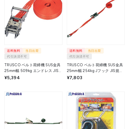
送料無料
当日出荷
送料無料
当日出荷
代引決済不可
代引決済不可
TRUSCO ベルト荷締機 SUS金具
TRUSCO ベルト荷締機 SUS金具
25mm幅 509kg エンドレス JIS
25mm幅 254kg Jフック JIS規格
規格相当品 GV25S-500ELS 1台
相当品 GV25S-250J 1台 ▼702-
¥5,394
¥7,803
▼702-5311
5304