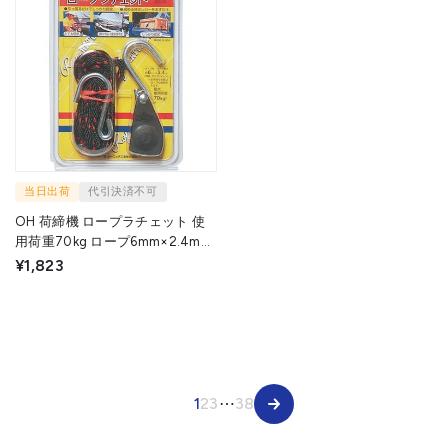
当日出荷
代引決済不可
OH 荷締機 ロープラチェット 使
用荷重70kg ロープ6mm×2.4m
SRU-6 1パック ▼166-7711
¥1,823
1
2
3
⋯
38