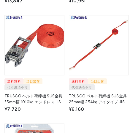
¥13,847
¥10,951
5305
5306
送料無料
当日出荷
送料無料
当日出荷
代引決済不可
代引決済不可
TRUSCO ベルト荷締機 SUS金具
TRUSCO ベルト荷締機 SUS金具
35mm幅 1010kg エンドレス JIS
25mm幅 254kg アイタイプ JIS
規格相当品 GV35S-1000ELS 1台
規格相当品 GV25S-250R 1台
¥7,720
¥6,160
▼702-5310
▼702-5309