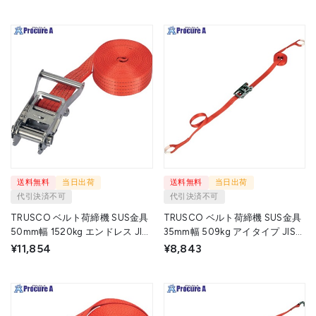
クAタイプ
▼702-5308
BLR040HA010HA050 1台
▼421-9882
送料無料
当日出荷
送料無料
当日出荷
代引決済不可
代引決済不可
TRUSCO ベルト荷締機 SUS金具
TRUSCO ベルト荷締機 SUS金具
50mm幅 1520kg エンドレス JIS
35mm幅 509kg アイタイプ JIS規
規格相当品 GV50S-1500ELS 1台
格相当品 GV35S-500R 1台
¥11,854
¥8,843
▼702-5312
▼702-5307