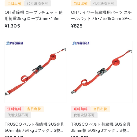
当日出荷
代引決済不可
当日出荷
代引決済不可
OH 荷締機 ロープラチェット 使
OH ワイヤー荷締機用パーツ スチ
用荷重35kg ロープ3mm×1.8m
ールパット 75×75×150mm SP-
SRU-3A 1パック ▼166-6079
15 1個 ▼808-0842
¥1,305
¥825
送料無料
当日出荷
送料無料
当日出荷
代引決済不可
代引決済不可
TRUSCO ベルト荷締機 SUS金具
TRUSCO ベルト荷締機 SUS金具
50mm幅 764kg Jフック JIS規格
35mm幅 509kg Jフック JIS規格
相当品 GV50S-750J 1台 ▼702-
相当品 GV35S-500J 1台 ▼702-