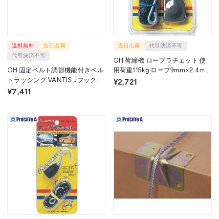
送料無料
当日出荷
当日出荷
代引決済不可
代引決済不可
OH 荷締機 ロープラチェット 使
OH 固定ベルト調節機能付きベル
用荷重115kg ロープ9mm×2.4m
トラッシング VANTIS Jフック
SRU-9 1パック ▼166-9348
¥2,721
VAJ10-55J 1台 ▼724-9408
¥7,411