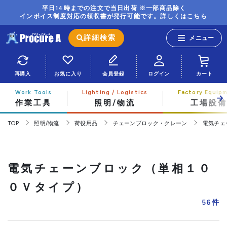
平日14時までの注文で当日出荷 ※一部商品除く
インボイス制度対応の領収書が発行可能です。詳しくは
こちら
詳細検索
再購入
お気に入り
会員登録
ログイン
カート
作業工具
照明/物流
工場設備
TOP
照明/物流
荷役用品
チェーンブロック・クレーン
電気チェ
電気チェーンブロック（単相１０
０Ｖタイプ）
56
件