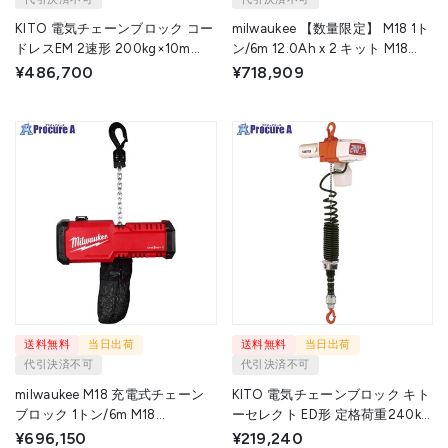
KITO 電気チェーンブロック コー
milwaukee 【数量限定】 M18 1ト
ドレスEM 2速形 200kg×10m
ン/6m 12.0Ah x 2 キット M18
CEM002IL-10 1台 ▼716-4286
BLCHTO-122 LR JP 1個 ▼703-
¥486,700
¥718,909
6404
送料無料
当日出荷
送料無料
当日出荷
代引決済不可
代引決済不可
milwaukee M18 充電式チェーン
KITO 電気チェーンブロック キト
ブロック 1トン/6m M18
ーセレクト ED形 定格荷重240kg
BLCHTO-0 APJ 1個 ▼708-8659
揚程1.8m 単相100V2速シリンダ
¥696,150
¥219,240