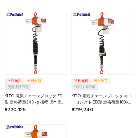
形 【選べる定格荷重】
EDC24SD EDC24SD 1台 ▼457-
9534
送料無料
当日出荷
送料無料
当日出荷
代引決済不可
代引決済不可
KITO 電気チェーンブロック ED
KITO 電気チェーンブロック キト
形 定格荷重240kg 揚程1.8m 単相
ーセレクト ED形 定格荷重160kg
100V無段速シリンダ形 【選べる
揚程1.8m 単相100V2速シリンダ
¥220,125
¥219,240
定格荷重】 EDC24SV EDC24SV
形 【選べる定格荷重】 EDC16SD
1台 ▼712-2911
EDC16SD 1台 ▼457-9526