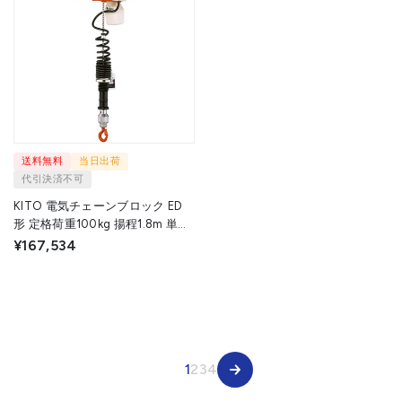
送料無料
当日出荷
代引決済不可
KITO 電気チェーンブロック ED
形 定格荷重100kg 揚程1.8m 単相
100V無段速シリンダ形 【選べる
¥167,534
定格荷重】 EDC10SV EDC10SV 1
台 ▼712-2909
1
2
3
4