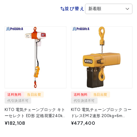
並び替え
送料無料
当日出荷
送料無料
当日出荷
代引決済不可
代引決済不可
KITO 電気チェーンブロック キト
KITO 電気チェーンブロック コー
ーセレクト ED形 定格荷重240kg
ドレスEM 2速形 200kg×6m
揚程3m 単相100V2速選択形 【選
CEM002IL-6 1台 ▼716-4282
¥182,108
¥477,400
べる定格荷重】 ED24SD
ED24SD 1台 ▼457-9496