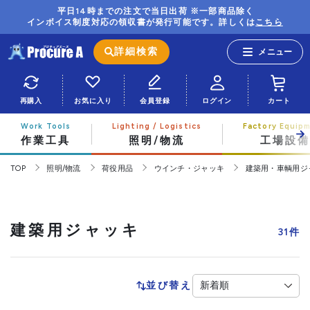
平日14時までの注文で当日出荷 ※一部商品除く
インボイス制度対応の領収書が発行可能です。詳しくは
こちら
詳細検索
再購入
お気に入り
会員登録
ログイン
カート
作業工具
照明/物流
工場設備
TOP
照明/物流
荷役用品
ウインチ・ジャッキ
建築用・車輌用ジ
建築用ジャッキ
31
件
並び替え