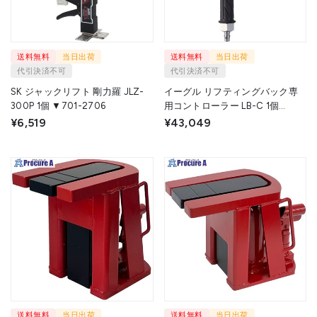
送料無料
当日出荷
送料無料
当日出荷
代引決済不可
代引決済不可
SK ジャックリフト 剛力羅 JLZ-
イーグル リフティングバック専
300P 1個 ▼701-2706
用コントローラー LB-C 1個
▼650-9981
¥6,519
¥43,049
送料無料
当日出荷
送料無料
当日出荷