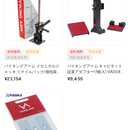
送料無料
当日出荷
送料無料
当日出荷
代引決済不可
代引決済不可
バイキングアーム メカニカルジ
バイキングアーム キャビネット
ャッキ リテイルパック(個包装・1
設置アダプター(1個入) VA0084 1
丁入) VA0091 1丁 ▼632-0614
個 ▼632-0611
¥23,154
¥9,455