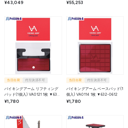
ラ付 JCLT-C 1個 ▼403-8195
2丁セット) VA0206 1S ▼632-
¥43,049
¥55,253
0608
当日出荷
代引決済不可
当日出荷
代引決済不可
バイキングアーム リフティング
バイキングアーム ベースパッド(1
パッド(1個入) VA0121 1枚 ▼632-
個入) VA0114 1枚 ▼632-0612
0613
¥1,780
¥1,780