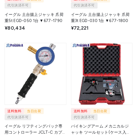
代引決済不可
代引決済不可
イーグル 土台揚上ジャッキ 爪荷
イーグル 土台揚上ジャッキ 爪荷
重5t EGD-050 1台 ▼677-1790
重3t EGD-030 1台 ▼677-1800
¥80,434
¥72,221
送料無料
当日出荷
送料無料
当日出荷
代引決済不可
代引決済不可
イーグル リフティングバック専
バイキングアーム メカニカルジ
用コントローラー JCLT-C カプ
ャッキ ツールセット(ケース入・