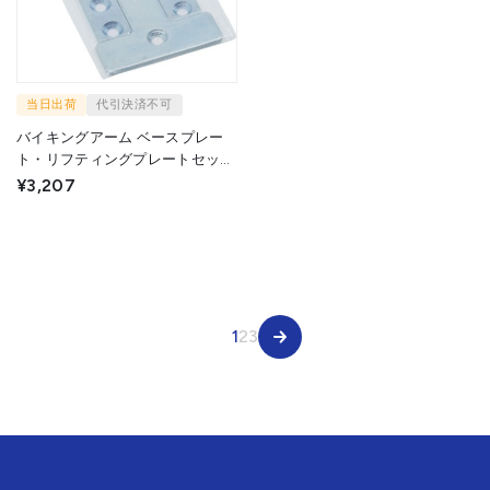
当日出荷
代引決済不可
バイキングアーム ベースプレー
ト・リフティングプレートセット
(3mm厚) VA0022 1S ▼632-
¥3,207
0610
1
2
3