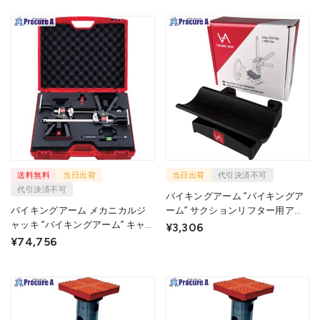
送料無料
当日出荷
当日出荷
代引決済不可
代引決済不可
バイキングアーム “バイキングア
バイキングアーム メカニカルジ
ーム” サクションリフター用アダ
ャッキ “バイキングアーム” キャビ
プター(1個入) VA0657 1個
¥3,306
ネット設置セット VA0435 1S
▼728-8382
¥74,756
▼727-9176