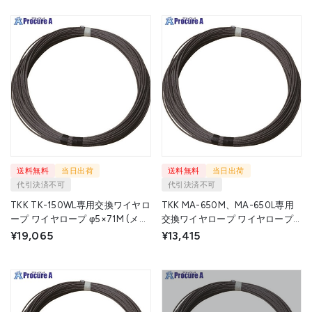
送料無料
当日出荷
送料無料
当日出荷
代引決済不可
代引決済不可
TKK TK-150WL専用交換ワイヤロ
TKK MA-650M、MA-650L専用
ープ ワイヤロープ φ5×71M (メッ
交換ワイヤロープ ワイヤロープ
キ) 5X71M TK150WL 1本 ▼116-
φ5×40M (麻芯6×19) 5X40M
¥19,065
¥13,415
5240
MA-650 1本 ▼116-5242