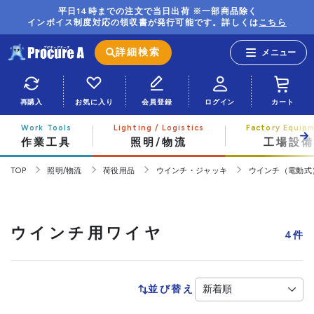
平日14時までの注文で当日出荷 ※一部商品除く
インボイス制度対応の領収書が発行可能です。詳しくは
こちら
詳細検索
再購入
お気に入り
会員登録
ログイン
カート
作業工具
照明/物流
工場設備
TOP
照明/物流
荷役用品
ウインチ・ジャッキ
ウインチ（電動式
ウインチ用ワイヤ
4
件
並び替え