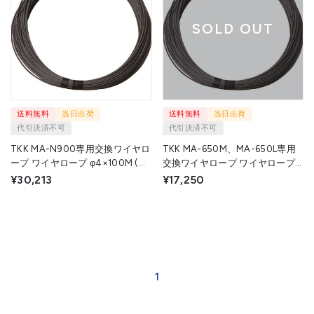
SOLD OUT
送料無料
当日出荷
送料無料
当日出荷
代引決済不可
代引決済不可
TKK MA-N900専用交換ワイヤロ
TKK MA-650M、MA-650L専用
ープ ワイヤロープ φ4×100M (麻
交換ワイヤロープ ワイヤロープ
芯6×19) 4X100M MA-N900 1本
φ5×60M (麻芯6×19) 5X60M MA-
¥30,213
¥17,250
▼116-5244
650 1本 ▼116-5243
1