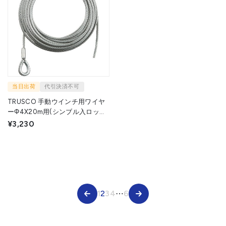
当日出荷
代引決済不可
TRUSCO 手動ウインチ用ワイヤ
ーΦ4X20m用(シンブル入ロック
加工) WWS4-20 1本 ▼392-5536
¥3,230
1
2
3
4
⋯
6