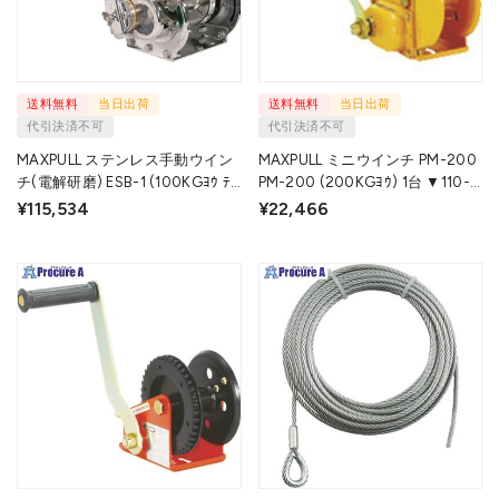
送料無料
当日出荷
送料無料
当日出荷
代引決済不可
代引決済不可
MAXPULL ステンレス手動ウイン
MAXPULL ミニウインチ PM-200
チ(電解研磨) ESB-1 (100KGﾖｳ ﾃﾞ
PM-200 (200KGﾖｳ) 1台 ▼110-
ﾝｶｲｹﾝﾏ) 1台 ▼109-1760
1323
¥115,534
¥22,466