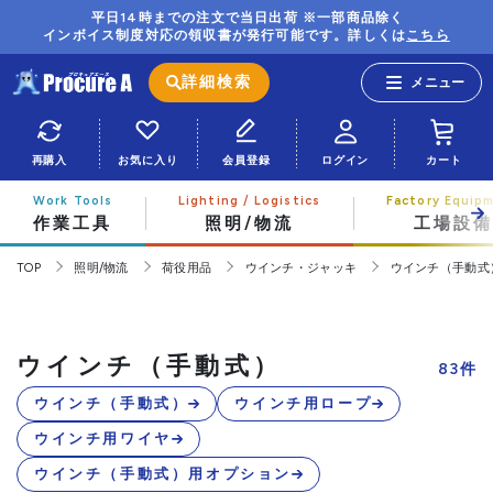
平日14時までの注文で当日出荷 ※一部商品除く
インボイス制度対応の領収書が発行可能です。詳しくは
こちら
詳細検索
再購入
お気に入り
会員登録
ログイン
カート
作業工具
照明/物流
工場設備
TOP
照明/物流
荷役用品
ウインチ・ジャッキ
ウインチ（手動式
ウインチ（手動式）
83
件
ウインチ（手動式）
ウインチ用ロープ
ウインチ用ワイヤ
ウインチ（手動式）用オプション