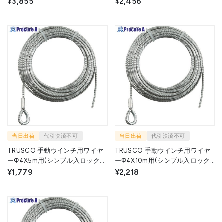
¥3,855
¥2,456
当日出荷
代引決済不可
当日出荷
代引決済不可
TRUSCO 手動ウインチ用ワイヤ
TRUSCO 手動ウインチ用ワイヤ
ーΦ4X5m用(シンブル入ロック加
ーΦ4X10m用(シンブル入ロック
工) WWS4-5 1本 ▼392-5544
加工) WWS4-10 1本 ▼392-5528
¥1,779
¥2,218