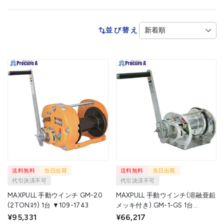
並び替え
送料無料
当日出荷
送料無料
当日出荷
代引決済不可
代引決済不可
MAXPULL 手動ウインチ GM-20
MAXPULL 手動ウインチ(溶融亜鉛
(2TONﾖｳ) 1台 ▼109-1743
メッキ付き) GM-1-GS 1台
▼835-4605
¥95,331
¥66,217