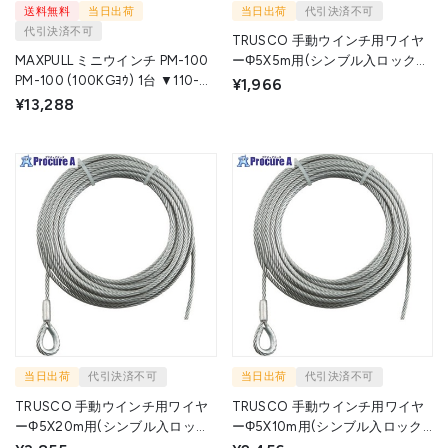
送料無料
当日出荷
当日出荷
代引決済不可
代引決済不可
TRUSCO 手動ウインチ用ワイヤ
MAXPULL ミニウインチ PM-100
ーΦ5X5m用(シンブル入ロック加
PM-100 (100KGﾖｳ) 1台 ▼110-
工) WWS5-5 1本 ▼392-5579
¥1,966
1315
¥13,288
当日出荷
代引決済不可
当日出荷
代引決済不可
TRUSCO 手動ウインチ用ワイヤ
TRUSCO 手動ウインチ用ワイヤ
ーΦ5X20m用(シンブル入ロック
ーΦ5X10m用(シンブル入ロック
加工) WWS5-20 1本 ▼392-5561
加工) WWS5-10 1本 ▼392-5552