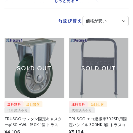
もっと見る
折りたたみ式棚台車
秤付き運搬車
箱付運搬車
並び替え
SOLD OUT
SOLD OUT
送料無料
当日出荷
送料無料
当日出荷
代引決済不可
代引決済不可
TRUSCO ウレタン固定キャスタ
TRUSCO エコ運搬車302SD用固
ーφ150 HWU-150K 1個 トラスコ
定ハンドル 300HK 1個 トラスコ
中山(株) ▼115-5317
中山(株) ▼303-3708
¥4,106
¥5,194