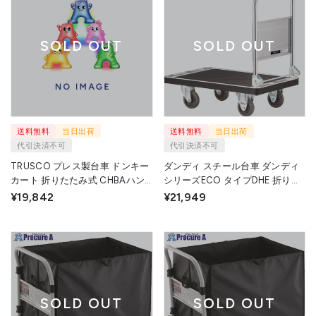
SOLD OUT
SOLD OUT
送料無料
当日出荷
送料無料
当日出荷
代引決済不可
代引決済不可
TRUSCO プレス製台車 ドンキー
ダンディ スチール台車 ダンディ
カート 折りたたみ式 CHBAハン
シリーズECO タイプDHE 折りた
ドトラックボックス付 740×480
たみハンドル式 サイレントキャ
¥19,842
¥21,949
101N-CHBA 1台 トラスコ中山
スター仕様 W800×D500 UDHE-
(株) ▼161-4057
LSC-GS 1台 花岡車輛(株) ▼208-
2500
SOLD OUT
SOLD OUT