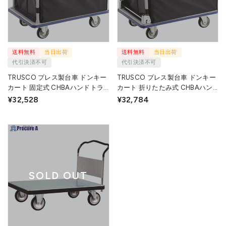
送料無料
当日出荷
送料無料
当日出荷
代引決済不可
代引決済不可
TRUSCO プレス製台車 ドンキー
TRUSCO プレス製台車 ドンキー
カート 固定式 CHBAハンドトラ
カート 折りたたみ式 CHBAハン
ックボックス付 915X615 302N-
ドトラックボックス付 915X615
¥32,528
¥32,784
CHBA 1台 トラスコ中山(株)
301N-CHBA 1台 トラスコ中山
◇▼161-4060
(株) ◇▼161-4058
SOLD OUT