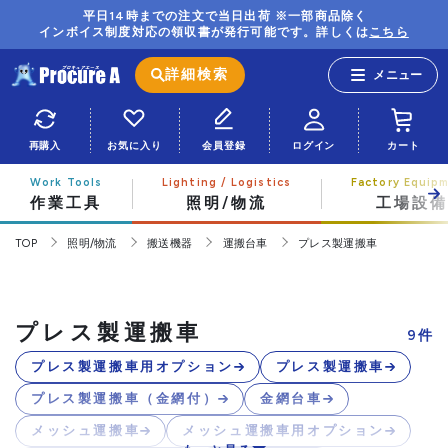
平日14時までの注文で当日出荷 ※一部商品除く
インボイス制度対応の領収書が発行可能です。詳しくは
こちら
詳細検索
再購入
お気に入り
会員登録
ログイン
カート
作業工具
照明/物流
工場設備
TOP
照明/物流
搬送機器
運搬台車
プレス製運搬車
プレス製運搬車
9
件
プレス製運搬車用オプション
プレス製運搬車
プレス製運搬車（金網付）
金網台車
メッシュ運搬車
メッシュ運搬車用オプション