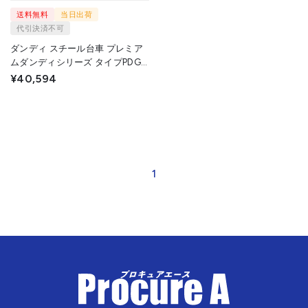
送料無料
当日出荷
代引決済不可
ダンディ スチール台車 プレミア
ムダンディシリーズ タイプPDG
固定ハンドル式 PDG-LS 1台 花岡
¥40,594
車輛(株) ◇▼208-2493
1