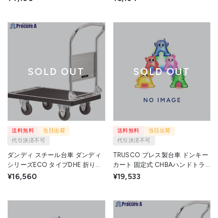
SOLD OUT
SOLD OUT
送料無料
当日出荷
送料無料
当日出荷
代引決済不可
代引決済不可
ダンディ スチール台車 ダンディ
TRUSCO プレス製台車 ドンキー
シリーズECO タイプDHE 折りた
カート 固定式 CHBAハンドトラ
たみハンドル式 W800×D500
ックボックス付 740×480 108N-
¥16,560
¥19,533
UDHE-LSC 1台 花岡車輛(株)
CHBA 1台 トラスコ中山(株)
▼208-2497
▼161-4059