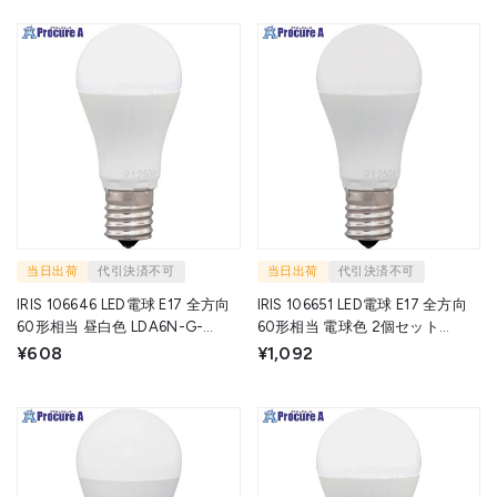
当日出荷
代引決済不可
当日出荷
代引決済不可
IRIS 106646 LED電球 E17 全方向
IRIS 106651 LED電球 E17 全方向
60形相当 昼白色 LDA6N-G-
60形相当 電球色 2個セット
E17/W-6T10 1個 ▼660-1975
LDA6L-G-E17/W-6T102P 1箱
¥608
¥1,092
▼660-1981