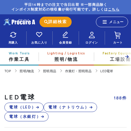
平日14時までの注文で当日出荷 ※一部商品除く
インボイス制度対応の領収書が発行可能です。詳しくは
こちら
詳細検索
再購入
お気に入り
会員登録
ログイン
カート
作業工具
照明/物流
工場設備
TOP
照明/物流
照明用品
作業灯・照明用品
LED電球
LED電球
188
件
電球（LED）
電球（ナトリウム）
電球（水銀灯）