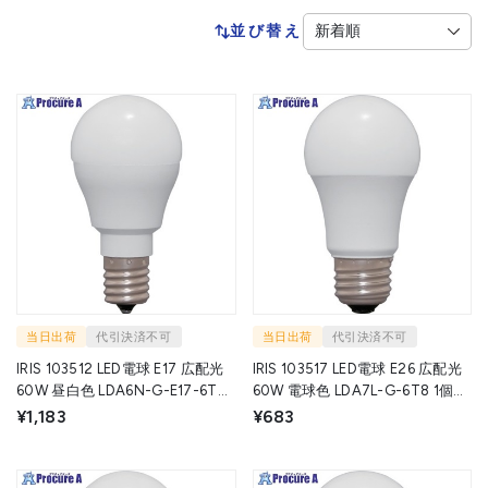
並び替え
当日出荷
代引決済不可
当日出荷
代引決済不可
IRIS 103512 LED電球 E17 広配光
IRIS 103517 LED電球 E26 広配光
60W 昼白色 LDA6N-G-E17-6T8 1
60W 電球色 LDA7L-G-6T8 1個
個 ▼524-8620
▼525-0110
¥1,183
¥683