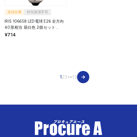
当日出荷
代引決済不可
IRIS 106658 LED電球 E26 全方向
40形相当 昼白色 2個セット
LDA4N-G/W-4T102P 1箱
¥714
▼660-1982
1
2
3
⋯
13