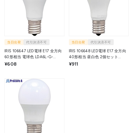
当日出荷
代引決済不可
当日出荷
代引決済不可
IRIS 106647 LED電球 E17 全方向
IRIS 106648 LED電球 E17 全方向
60形相当 電球色 LDA6L-G-
40形相当 昼白色 2個セット
E17/W-6T10 1個 ▼660-1983
LDA4N-G-E17/W-4T102P 1箱
¥608
¥911
▼660-1976