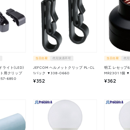
当日出荷
代引決済不可
当日出荷
代引
ドライト(LED)
JEFCOM ヘルメットクリップ PL-CL
明工 レセップ6A
ット用クリップ
1パック ▼338-0660
MR2301 
02 1S ▼257-6850
¥352
¥362