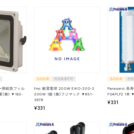
当日出荷
代引決済不可
当日出荷
代引
ター用眩防フィル
fmc 耐震電球 200W EIKO-200-2
Panasonic
200W 1個 (株)フジマック ▼851-
FG4PLF2
3978
¥331
¥331