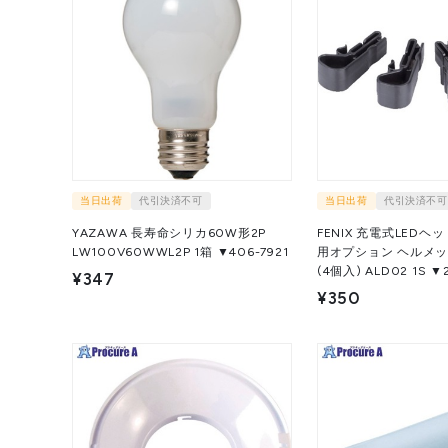
当日出荷
代引決済不可
当日出荷
代引決済不可
YAZAWA 長寿命シリカ60W形2P
FENIX 充電式LEDヘッ
LW100V60WWL2P 1箱 ▼406-7921
用オプション ヘルメ
(4個入) ALD
¥347
¥350