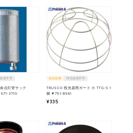
決済不可
当日出荷
代引決済不可
 長寿命点灯管サック
TRUSCO 投光器用ガード 小 TTG-S 1
 1本 ▼571-3710
個 ▼751-8561
¥335