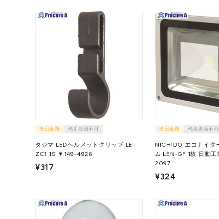
当日出荷
代引決済不可
当日出荷
代引決済不可
タジマ LEDヘルメットクリップ LE-
NICHIDO エコナイ
ZC1 1S ▼149-4926
ム LEN-GF 1枚 日動工業(株) ▼162-
2097
¥317
¥324