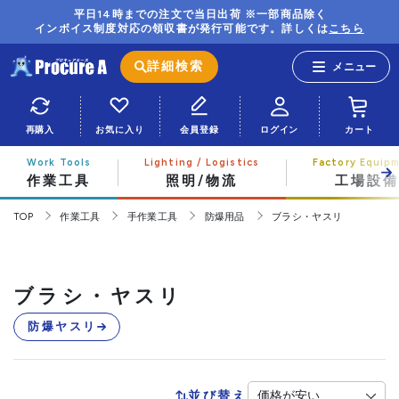
平日14時までの注文で当日出荷 ※一部商品除く
インボイス制度対応の領収書が発行可能です。詳しくは
こちら
詳細検索
再購入
お気に入り
会員登録
ログイン
カート
作業工具
照明/物流
工場設備
TOP
作業工具
手作業工具
防爆用品
ブラシ・ヤスリ
ブラシ・ヤスリ
防爆ヤスリ
並び替え