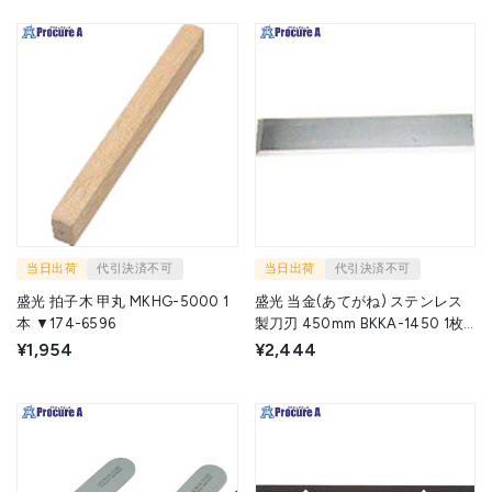
当日出荷
代引決済不可
当日出荷
代引決済不可
盛光 拍子木 甲丸 MKHG-5000 1
盛光 当金(あてがね) ステンレス
本 ▼174-6596
製刀刃 450mm BKKA-1450 1枚
▼777-1975
¥1,954
¥2,444