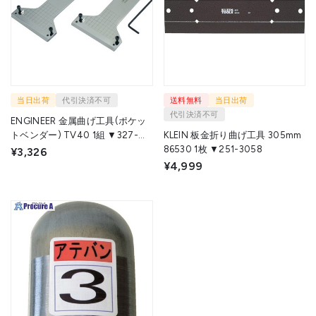
当日出荷
代引決済不可
送料無料
当日出荷
代引決済不可
ENGINEER 金属曲げ工具(ポケッ
トベンダー) TV40 1組 ▼327-
KLEIN 板金折り曲げ工具 305mm
4624
86530 1枚 ▼251-3058
¥3,326
¥4,999