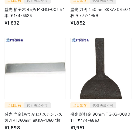
当日出荷
代引決済不可
当日出荷
代引決済不可
盛光 拍子木 45角 MKHG-0045 1
盛光 刀刃 450mm BKKA-0450 1
本 ▼174-6626
枚 ▼777-1959
¥1,832
¥1,852
当日出荷
代引決済不可
当日出荷
代引決済不可
盛光 当金(あてがね) ステンレス
盛光 影打金 90mm TGKG-0090
製刀刃 360mm BKKA-1360 1枚
1丁 ▼174-6863
▼777-1967
¥1,898
¥1,951