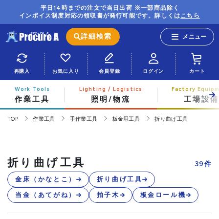
平日14時までの注文で当日出荷 ※一部商品除く
インボイス制度対応の領収書が発行可能です。詳しくは
こちら
詳細検索
再購入
お気に入り
会員登録
ログイン
カート
作業工具
照明/物流
工場設備
TOP
作業工具
手作業工具
板金用工具
折り曲げ工具
折り曲げ工具
39
件
金床（かなとこ）
折り曲げ工具
当金（あてがね）
拍子木
板金ロール機