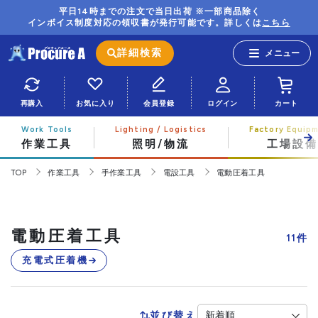
平日14時までの注文で当日出荷 ※一部商品除く
インボイス制度対応の領収書が発行可能です。詳しくは
こちら
詳細検索
再購入
お気に入り
会員登録
ログイン
カート
作業工具
照明/物流
工場設備
TOP
作業工具
手作業工具
電設工具
電動圧着工具
電動圧着工具
11
件
充電式圧着機
並び替え