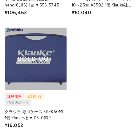
nano18(JIS) 1台 ▼556-5745
10～25sq AE502 1個 Klauke社
▼115-0637
¥106,463
¥10,040
SOLD OUT
送料無料
当日出荷
代引決済不可
クラウケ 専用ケース KKEK50ML
1個 Klauke社 ▼115-0632
¥18,052