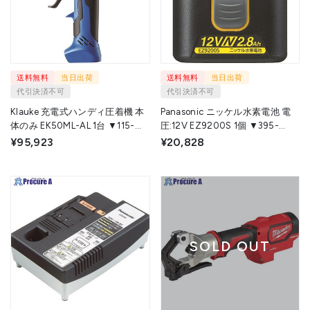
送料無料
当日出荷
送料無料
当日出荷
代引決済不可
代引決済不可
Klauke 充電式ハンディ圧着機 本
Panasonic ニッケル水素電池 電
体のみ EK50ML-AL 1台 ▼115-
圧:12V EZ9200S 1個 ▼395-
0629
0263
¥95,923
¥20,828
SOLD OUT