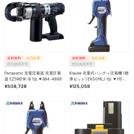
送料無料
当日出荷
送料無料
当日出荷
代引決済不可
代引決済不可
Panasonic 充電圧着器 充電圧着
Klauke 充電式ハンディ圧着機 (標
器 EZ1WD1K-B 1台 ▼684-4869
準セット) EK50MLJ 1台 ▼115-
0628
¥508,728
¥125,058