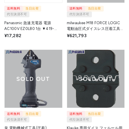
送料無料
当日出荷
送料無料
当日出荷
代引決済不可
代引決済不可
Panasonic 急速充電器 電源
milwaukee M18 FORCE LOGIC
AC100V EZ0L80 1台 ▼419-
電動油圧式ダイスレス圧着工具
8387
2.0Ah x 2キット M18 HDCT-
¥17,282
¥621,793
202C LR JP 1個 ▼694-9677
SOLD OUT
SOLD OUT
送料無料
当日出荷
送料無料
当日出荷
代引決済不可
代引決済不可
泉 電動機械式工具(圧着)
Klauke 専用ダイス フェルール用