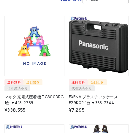
送料無料
当日出荷
送料無料
当日出荷
代引決済不可
代引決済不可
マキタ 充電式圧着機 TC300DRG
EXENA プラスチックケース
1台 ▼418-2789
EZ9K02 1台 ▼368-7344
¥338,555
¥7,295