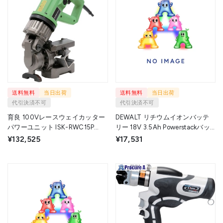
送料無料
当日出荷
送料無料
当日出荷
代引決済不可
代引決済不可
育良 100Vレースウェイカッター
DEWALT リチウムイオンバッテ
パワーユニット ISK-RWC15P
リー 18V 3.5Ah Powerstackバッ
(50183) ISK-RWC15P 1台 ▼722-
テリー DCBP318-JP 1個 ▼713-
¥132,525
¥17,531
3054
0446