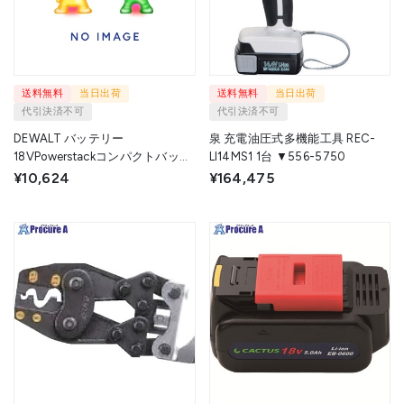
送料無料
当日出荷
送料無料
当日出荷
代引決済不可
代引決済不可
DEWALT バッテリー
泉 充電油圧式多機能工具 REC-
18VPowerstackコンパクトバッテ
LI14MS1 1台 ▼556-5750
リー(1.7Ah) DCBP034-JP 1個
¥10,624
¥164,475
▼701-6886