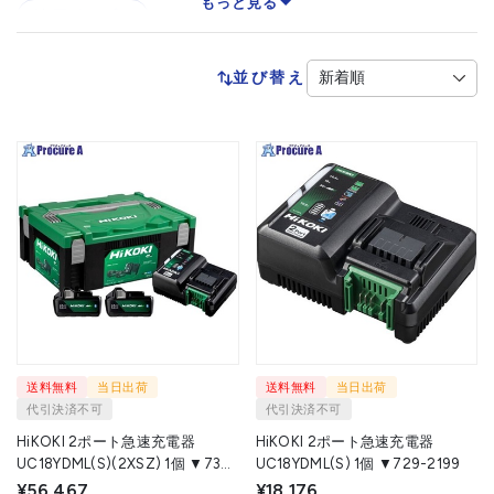
もっと見る
油圧ポンプ
並び替え
送料無料
当日出荷
送料無料
当日出荷
代引決済不可
代引決済不可
HiKOKI 2ポート急速充電器
HiKOKI 2ポート急速充電器
UC18YDML(S)(2XSZ) 1個 ▼735-
UC18YDML(S) 1個 ▼729-2199
7189
¥56,467
¥18,176