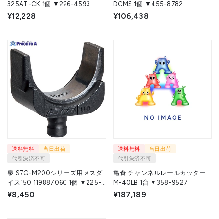
325AT-CK 1個 ▼226-4593
DCMS 1個 ▼455-8782
¥12,228
¥106,438
送料無料
当日出荷
送料無料
当日出荷
代引決済不可
代引決済不可
泉 S7G-M200シリーズ用メスダ
亀倉 チャンネルレールカッター
イス150 119887060 1個 ▼225-
M-40LB 1台 ▼358-9527
1571
¥8,450
¥187,189