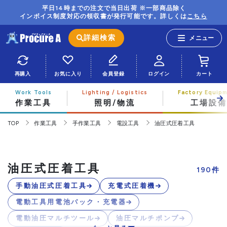
平日14時までの注文で当日出荷 ※一部商品除く
インボイス制度対応の領収書が発行可能です。詳しくは
こちら
詳細検索
再購入
お気に入り
会員登録
ログイン
カート
作業工具
照明/物流
工場設備
TOP
作業工具
手作業工具
電設工具
油圧式圧着工具
油圧式圧着工具
190
件
手動油圧式圧着工具
充電式圧着機
電動工具用電池パック・充電器
電動油圧マルチツール
油圧マルチポンプ