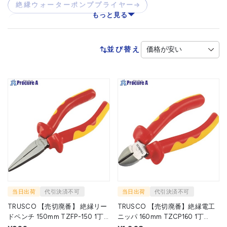
絶縁ウォーターポンププライヤー
もっと見る
絶縁マジックハンド
並び替え
当日出荷
代引決済不可
当日出荷
代引決済不可
TRUSCO 【売切廃番】 絶縁リー
TRUSCO 【売切廃番】絶縁電工
ドペンチ 150mm TZFP-150 1丁
ニッパ 160mm TZCP160 1丁
▼762-3461
▼762-3488