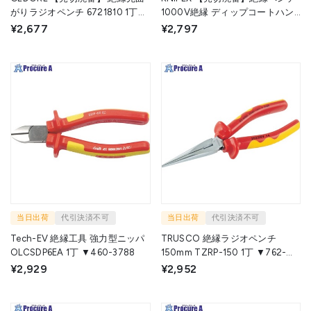
がりラジオペンチ 6721810 1丁
1000V絶縁 ディップコートハン
GEDORE社 ▼855-6590
ドル 160mm 0307-160 1丁
¥2,677
¥2,797
▼835-6467
当日出荷
代引決済不可
当日出荷
代引決済不可
Tech-EV 絶縁工具 強力型ニッパ
TRUSCO 絶縁ラジオペンチ
OLCSDP6EA 1丁 ▼460-3788
150mm TZRP-150 1丁 ▼762-
3429
¥2,929
¥2,952