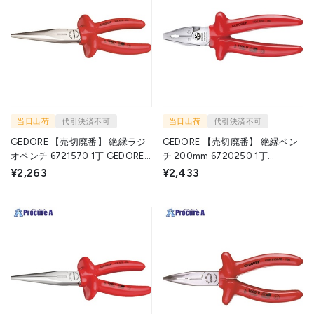
当日出荷
代引決済不可
当日出荷
代引決済不可
GEDORE 【売切廃番】 絶縁ラジ
GEDORE 【売切廃番】 絶縁ペン
オペンチ 6721570 1丁 GEDORE
チ 200mm 6720250 1丁
社 ▼855-6587
GEDORE社 ▼855-6562
¥2,263
¥2,433