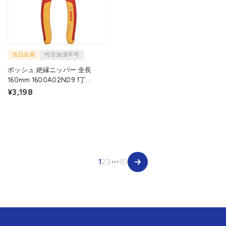
当日出荷
代引決済不可
ボッシュ 絶縁ニッパー 全長
160mm 1600A02ND9 1丁
▼687-5847
¥3,198
1
2
3
⋯
10