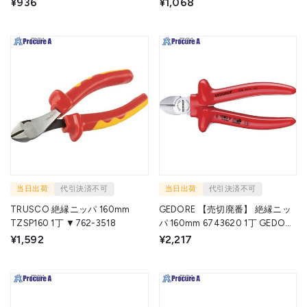
¥936
¥1,068
当日出荷
代引決済不可
当日出荷
代引決済不可
TRUSCO 絶縁ニッパ 160mm
GEDORE 【売切廃番】 絶縁ニッ
TZSP160 1丁 ▼762-3518
パ 160mm 6743620 1丁 GEDORE
社 ▼855-6565
¥1,592
¥2,217