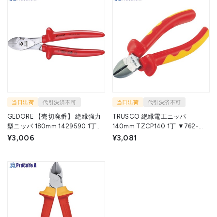
当日出荷
代引決済不可
当日出荷
代引決済不可
GEDORE 【売切廃番】 絶縁強力
TRUSCO 絶縁電工ニッパ
型ニッパ 180mm 1429590 1丁
140mm TZCP140 1丁 ▼762-
GEDORE社 ▼855-6566
3470
¥3,006
¥3,081