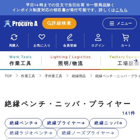
平日14時までの注文で当日出荷 ※一部商品除く
インボイス制度対応の領収書が発行可能です。詳しくは
こちら
詳細検索
再購入
お気に入り
会員登録
ログイン
カート
作業工具
照明/物流
工場設備
TOP
作業工具
手作業工具
絶縁用品
絶縁ペンチ・ニッパ・プラ
絶縁ペンチ・ニッパ・プライヤー
141
件
絶縁ペンチ
絶縁プライヤー
絶縁ニッパ
絶縁ラジオペンチ
絶縁ノーズプライヤー