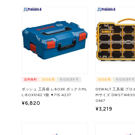
送料無料
当日出荷
代引決済不可
当日出荷
代引決済不可
ボッシュ 工具箱 L-BOXX ボックスML
DEWALT 工具箱 プ
L-BOXX162 1個 ▼715-4237
Mサイズ DWST14830 1台 ▼713
0447
¥6,820
¥3,219