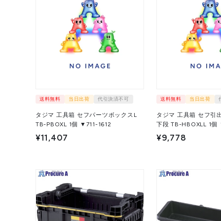
送料無料
当日出荷
代引決済不可
送料無料
当日出荷
タジマ 工具箱 セフパーツボックスL
タジマ 工具箱 セフ引
TB-PBOXL 1個 ▼711-1612
下段 TB-H
¥11,407
¥9,778