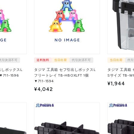
代引決済不可
送料無料
当日出荷
代引決済不可
当日出荷
代引
出しボックスL
タジマ 工具箱 セフ引出しボックスL
タジマ 工具箱
BOXLL 1個 ▼711-1596
フリートレイ TB-HBOXLFT 1個
▼711-1594
¥1,944
¥4,042