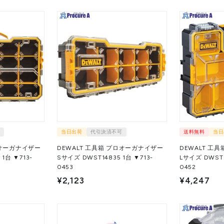
当日出荷
代引決済不可
送料無料
当日
ロオーガナイザー
DEWALT 工具箱 プロオーガナイザー
DEWALT 工
-
Sサイズ DWST14835 1台 ▼713-
Lサイズ DWST14825 
0453
0452
¥2,123
¥4,247