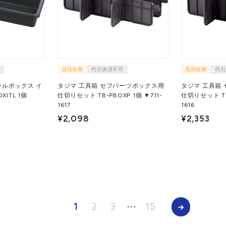
当日出荷
代引決済不可
当日出荷
代引
ールボックス イ
タジマ 工具箱 セフパーツボックス用
タジマ 工具箱
TL 1個
仕切りセット TB-PBOXP 1個 ▼711-
仕切りセット TB-PBOX
1617
1616
¥2,098
¥2,353
1
2
3
⋯
15