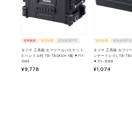
送料無料
当日出荷
代引決済不可
当日出荷
代引決済不可
タジマ 工具箱 セフツールバスケット
タジマ 工具箱 セフツ
S ハンドル付 TB-TBSKSH 1個 ▼711-
ンナートレイL TB-TBOXI
1595
▼711-1589
¥9,778
¥1,074