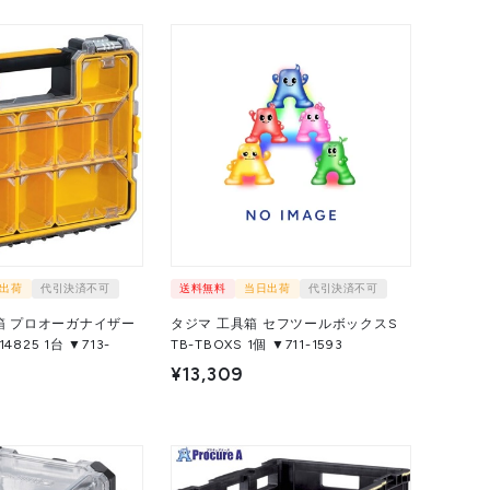
出荷
代引決済不可
送料無料
当日出荷
代引決済不可
具箱 プロオーガナイザー
タジマ 工具箱 セフツールボックスS
1台 ▼713-
TB-TBOXS 1個 ▼711-1593
¥13,309