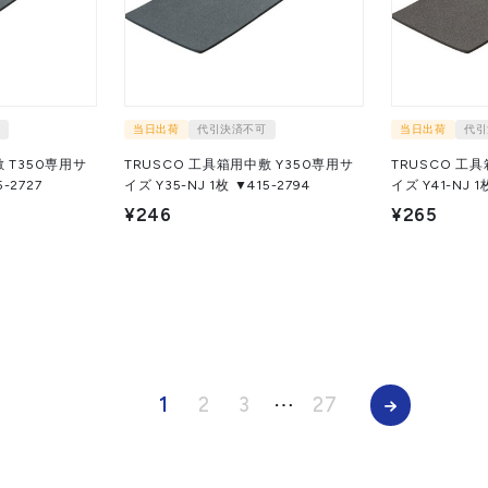
当日出荷
代引決済不可
当日出荷
代引
 T350専用サ
TRUSCO 工具箱用中敷 Y350専用サ
TRUSCO 工
 ▼415-2727
イズ Y35-NJ 1枚 ▼415-2794
イズ
¥246
¥265
1
2
3
⋯
27