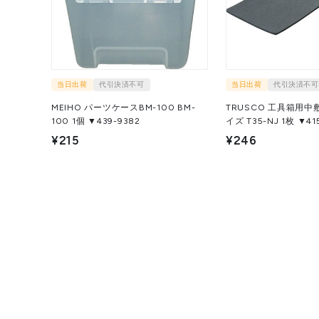
当日出荷
代引決済不可
当日出荷
代引決済不可
MEIHO パーツケースBM-100 BM-
TRUSCO 工具箱用中敷
100 1個 ▼439-9382
イズ T35-NJ 1枚
¥215
¥246