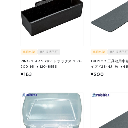
当日出荷
代引決済不可
当日出荷
代引決済不可
RING STAR SBサイドボックス SBS-
TRUSCO 工具箱用中敷
200 1個 ▼120-8556
イズ Y28-NJ 1枚
¥183
¥200