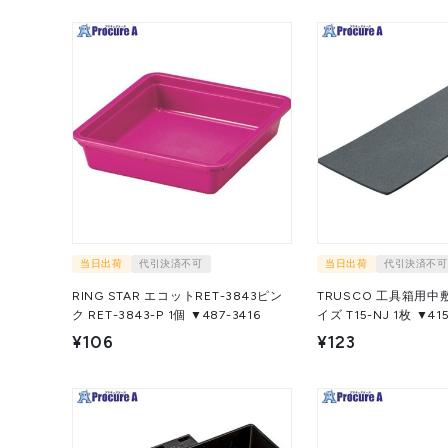
当日出荷
代引決済不可
当日出荷
代引決済不可
RING STAR エコットRET-3843ピン
TRUSCO 工具箱用中敷
ク RET-3843-P 1個 ▼487-3416
イズ T15-NJ 1枚 
¥106
¥123