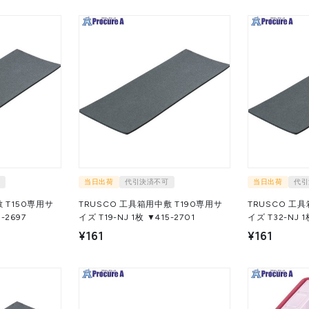
当日出荷
代引決済不可
当日出荷
代引
 T150専用サ
TRUSCO 工具箱用中敷 T190専用サ
TRUSCO 工
▼415-2697
イズ T19-NJ 1枚 ▼415-2701
イズ
¥161
¥161