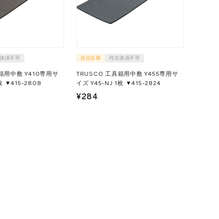
決済不可
当日出荷
代引決済不可
具箱用中敷 Y410専用サ
TRUSCO 工具箱用中敷 Y455専用サ
 Y41-NJ 1枚 ▼415-2808
イズ Y45-NJ 1枚 ▼415-2824
¥284