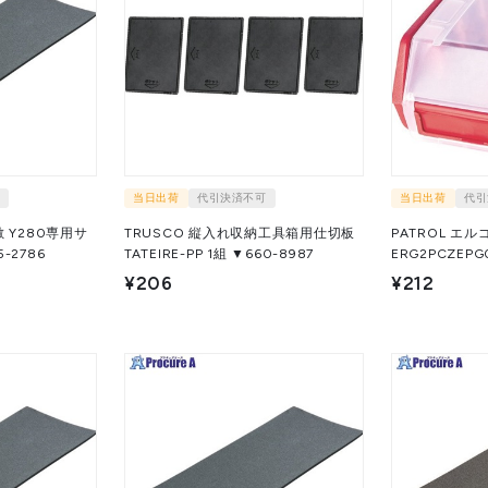
当日出荷
代引決済不可
当日出荷
代引
 Y280専用サ
TRUSCO 縦入れ収納工具箱用仕切板
PATROL エル
 ▼415-2786
TATEIRE-PP 1組 ▼660-8987
¥206
¥212