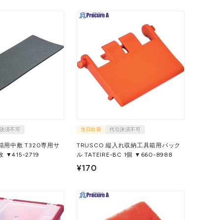
決済不可
当日出荷
代引決済不可
具箱用中敷 T320専用サ
TRUSCO 縦入れ収納工具箱用バック
 T32-NJ 1枚 ▼415-2719
ル TATEIRE-BC 1個 ▼660-8988
¥170