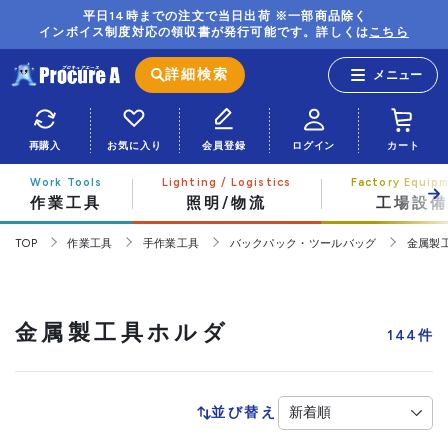
平日14時までの注文で当日出荷 ※一部商品除く
インボイス制度対応の領収書が発行可能です。詳しくは
こちら
詳細検索
再購入
お気に入り
会員登録
ログイン
カート
作業工具
照明/物流
工場設備
TOP
作業工具
手作業工具
バックパック・ツールバッグ
金属製
金属製工具ホルダ
144
件
並び替え