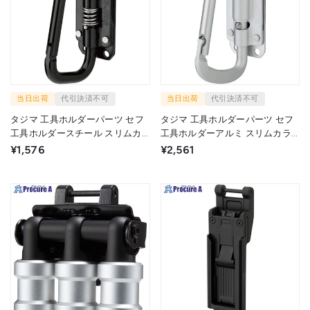
当日出荷
代引決済不可
当日出荷
代引決済不可
タジマ 工具ホルダーパーツ セフ
タジマ 工具ホルダーパーツ セフ
工具ホルダースチール スリムカ
工具ホルダーアルミ スリムカラ
ラビナ小 折りたたみ SFSKHI-
ビナ小 折りたたみ SFSKHA-CSF
¥1,576
¥2,561
CSF 1個 ▼703-6933
1個 ▼703-6912