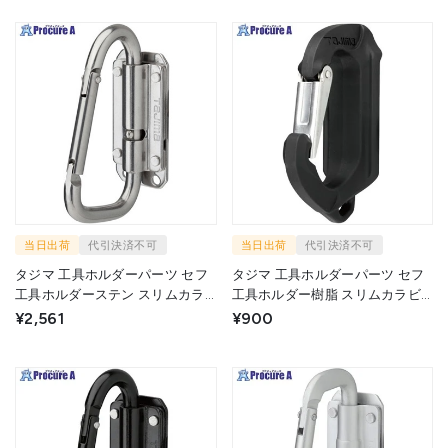
当日出荷
代引決済不可
当日出荷
代引決済不可
タジマ 工具ホルダーパーツ セフ
タジマ 工具ホルダーパーツ セフ
工具ホルダーステン スリムカラ
工具ホルダー樹脂 スリムカラビ
ビナ小 折りたたみ SFSKHS-CSF
ナ小 SFSKHR-CS 1個 ▼703-
¥2,561
¥900
1個 ▼703-6907
6927