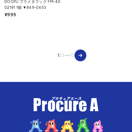
DOGYU ブラメタフック FM-40
02191 1個 ▼849-0453
¥995
1
2
3
⋯
10