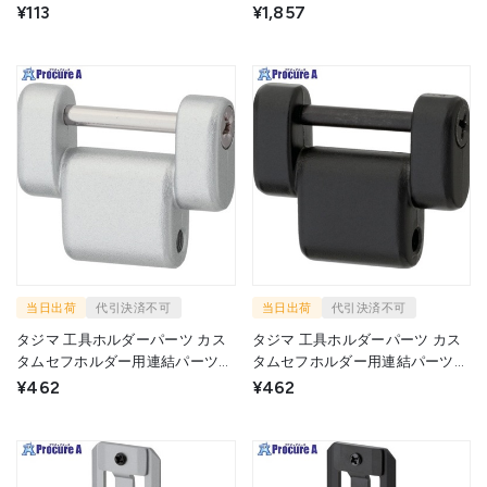
SFP-NEJI 1個 ▼703-6918
ダー 金属 スリム SFP-MSUHLD 1
¥113
¥1,857
個 ▼703-6916
当日出荷
代引決済不可
当日出荷
代引決済不可
タジマ 工具ホルダーパーツ カス
タジマ 工具ホルダーパーツ カス
タムセフホルダー用連結パーツ
タムセフホルダー用連結パーツ
金属 シルバー SFP-JPSI 1個
金属 ブラック SFP-JPBK 1個
¥462
¥462
▼703-6925
▼703-6920