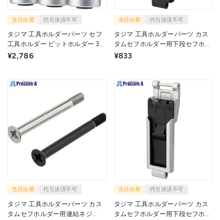
当日出荷
代引決済不可
当日出荷
代引決済不可
タジマ 工具ホルダーパーツ セフ
タジマ 工具ホルダーパーツ カス
工具ホルダー ビットホルダー 3連
タムセフホルダー用下段セフホル
SFKHI-BH3 1個 ▼703-6926
ダー 樹脂 スリム SFP-SUHLD 1個
¥2,786
¥833
▼703-6900
当日出荷
代引決済不可
当日出荷
代引決済不可
タジマ 工具ホルダーパーツ カス
タジマ 工具ホルダーパーツ カス
タムセフホルダー用連結ネジ
タムセフホルダー用下段セフホル