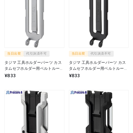
当日出荷
代引決済不可
当日出荷
代引決済不可
タジマ 工具ホルダーパーツ カス
タジマ 工具ホルダーパーツ カス
タムセフホルダー用ベルトループ
タムセフホルダー用ベルトループ
プレート シルバー SFP-BL2SI 1個
プレート ブラック SFP-BL2BK 1
¥833
¥833
▼703-6919
個 ▼703-6923