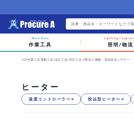
作業工具
照明/物流
TOP
作業工具
電動工具/油圧工具/空圧工具
小型加工機械・電熱器具
ヒーター
ヒーター
温度コントローラー
投込型ヒーター