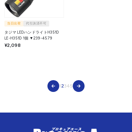
当日出荷
代引決済不可
タジマ LEDハンドライトH351D
LE-H351D 1個 ▼239-4579
¥2,098
1
2
3
4
5