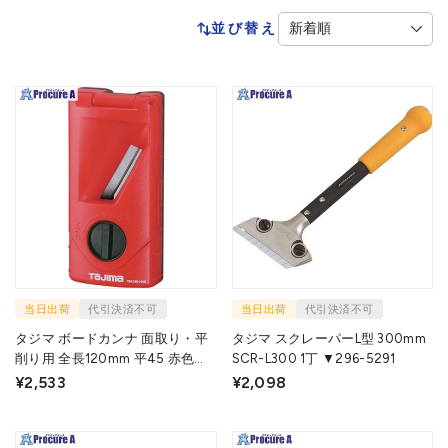
並び替え
当日出荷
代引決済不可
当日出荷
代引決済不可
タジマ ボードカンナ 面取り・平
タジマ スクレーパーL型 300mm
削り用 全長120mm 平45 赤色
SCR-L300 1丁 ▼296-5291
TBK120-H45 1個 ▼377-2934
¥2,533
¥2,098