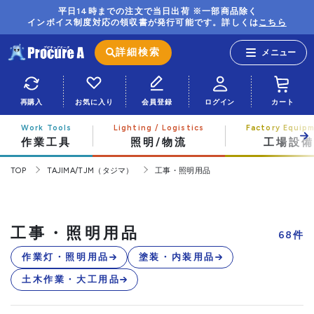
平日14時までの注文で当日出荷 ※一部商品除く
インボイス制度対応の領収書が発行可能です。詳しくは
こちら
詳細検索
再購入
お気に入り
会員登録
ログイン
カート
作業工具
照明/物流
工場設備
TOP
TAJIMA/TJM（タジマ）
工事・照明用品
工事・照明用品
68
件
作業灯・照明用品
塗装・内装用品
土木作業・大工用品