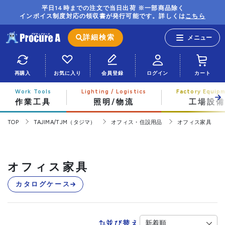
平日14時までの注文で当日出荷 ※一部商品除く
インボイス制度対応の領収書が発行可能です。詳しくは
こちら
詳細検索
再購入
お気に入り
会員登録
ログイン
カート
作業工具
照明/物流
工場設備
TOP
TAJIMA/TJM（タジマ）
オフィス・住設用品
オフィス家具
オフィス家具
カタログケース
並び替え