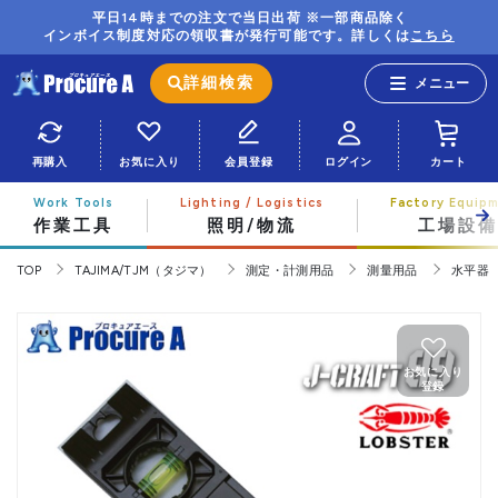
平日14時までの注文で当日出荷 ※一部商品除く
インボイス制度対応の領収書が発行可能です。詳しくは
こちら
詳細検索
再購入
お気に入り
会員登録
ログイン
カート
作業工具
照明/物流
工場設備
TOP
TAJIMA/TJM（タジマ）
測定・計測用品
測量用品
水平器
お気に入り
登録