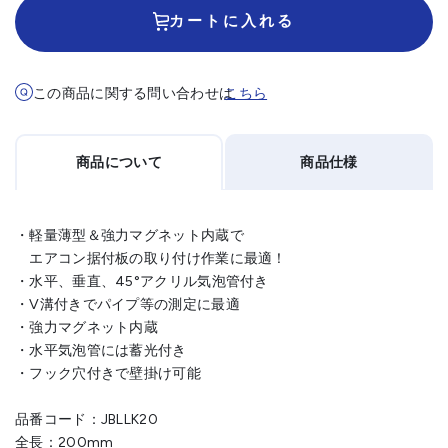
カートに入れる
この商品に関する問い合わせは
こちら
商品について
商品仕様
・軽量薄型＆強力マグネット内蔵で
エアコン据付板の取り付け作業に最適！
・水平、垂直、45°アクリル気泡管付き
・V溝付きでパイプ等の測定に最適
・強力マグネット内蔵
・水平気泡管には蓄光付き
・フック穴付きで壁掛け可能
品番コード：JBLLK20
全長：200mm