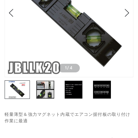
1
/
4
軽量薄型＆強力マグネット内蔵でエアコン据付板の取り付け
作業に最適