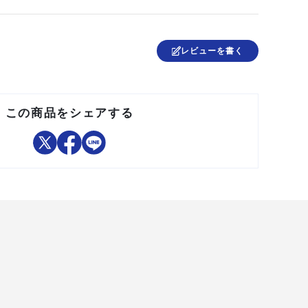
●※嵌合部(オス側の部品)は付属されていません
●本体:アルミ
●ボタン:樹脂
レビューを書く
●固定金具:スチール
●安全ロープ取付環:アルミ
中国
この商品をシェアする
●安全性確保のため、指定された重さ以上の工具及び、その他
の製品には使用しないで下さい。
●ご使用前に取扱説明書を必ずお読みください。
●製品仕様は予告なく変更する場合がございます。
●予めご了承ください