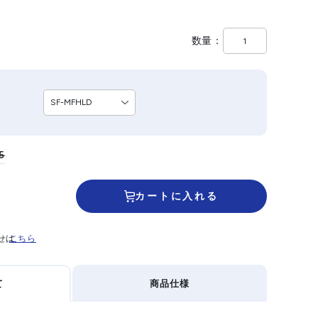
数量
5
カートに入れる
せは
こちら
て
商品仕様