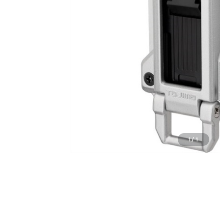
1
/
1