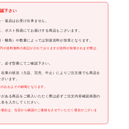
認下さい
タジマ
ル・返品はお受け出来ません。
タジマ 工具ホルダーパーツ セフホルダー胴ベルト用 金属 フィ
は、ポスト投函にてお届けする商品もございます。
ット
縄・離島）や数量によっては別途送料が加算となります。
SF-MFHLD
0円や送料無料の表記がされておりますが送料が加算されます際は、
。
4250円(税抜)
す。必ず型番にてご確認下さい。
、在庫の状況（欠品、完売、中止）によりご注文後でも商品を
4975364361967
ございます。
際のおおよその納期となります。
●幅(mm):103
●奥行(mm):51
ンがある商品をご購入いただく際は必ずご注文内容確認画面の
●高さ(mm):16
人名を入力してください。
●色:銀
い場合は、当店から確認のご連絡をさせていただく場合がございま
●取付方式:固定式(ネジ式)
●対応ベルト:胴ベルト(幅50mm以内、厚み3mm以内)
●ベルトに掛かる重量:3kgまで
●ボタン位置:トップボタン