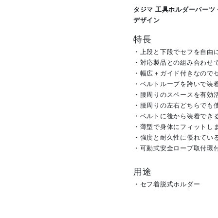
タジマ 工具ホルダーパーツ セ
デザイン
特長
・上段と下段でセフを自由
・対応製品との組み合わせ
・幅広＋ガイド付きなので
・ベルトループを跨いで装
・腰周りのスペースを有効
・腰周りの左右どちらでも
・ベルトに後から装着でき
・薄型で身体にフィットし
・強度と耐久性に優れてい
・可動式安全ロープ取付環
用途
・セフ着脱式ホルダー
メーカー名