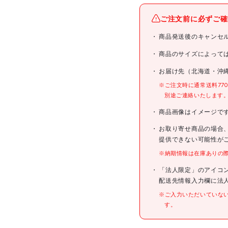
ご注文前に必ずご確
ブランド名
商品発送後のキャンセ
商品名
商品のサイズによって
お届け先（北海道・沖
型式
※ご注文時に通常送料77
別途ご連絡いたします
メーカー希望小売価格
商品画像はイメージで
お取り寄せ商品の場合
JANコード
提供できない可能性が
※納期情報は在庫ありの
仕様
「法人限定」のアイコ
配送先情報入力欄に法
※ご入力いただいていな
す。