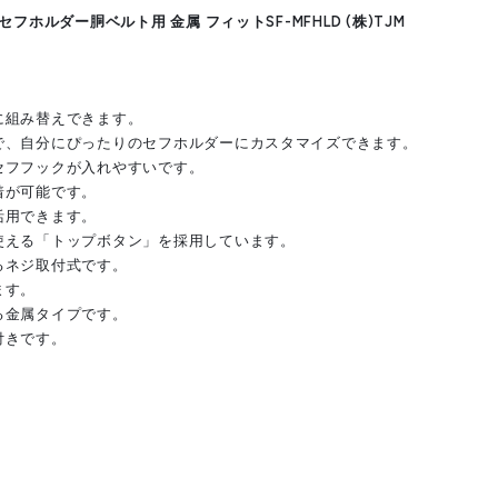
フホルダー胴ベルト用 金属 フィットSF-MFHLD (株)TJM
に組み替えできます。
で、自分にぴったりのセフホルダーにカスタマイズできます。
セフフックが入れやすいです。
着が可能です。
活用できます。
使える「トップボタン」を採用しています。
るネジ取付式です。
ます。
る金属タイプです。
付きです。
(株)TJMデザイン