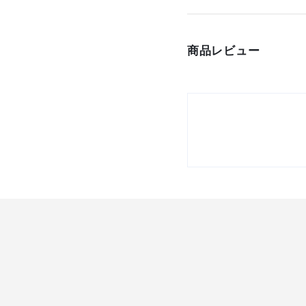
材質/仕上
商品レビュー
原産国
セット内容/付属品
注意事項
組立品