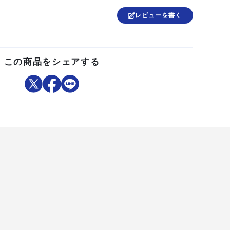
●開口部φ56mm
●電源:AC100V
レビューを書く
●アルミニウム、スチール、PC、PA6、PVC
この商品をシェアする
中国
●ライト本体
●セフ三脚用ワンタッチ接続パーツセット
●取り扱い説明書をよく読んでから使用してください。
●製品仕様は予告なく変更する場合がございますので予めご了
承ください。
●人の目に光を向けないでください。
●光を直接目に当てないでください。
●目を痛める原因となる事があります。