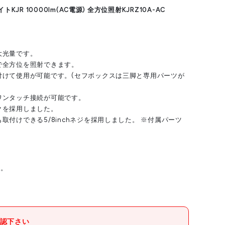
KJR 10000lm(AC電源) 全方位照射KJRZ10A-AC
大光量です。
で全方位を照射できます。
付けて使用が可能です。(セフボックスは三脚と専用パーツが
ワンタッチ接続が可能です。
クを採用しました。
取付けできる5/8inchネジを採用しました。 ※付属パーツ
に。
(株)TJMデザイン
認下さい