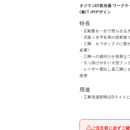
タジマ LED投光器 ワークライト
(株)TJMデザイン
特長
・広範囲を一台で照らせる
・天面＋水平全周の照射面
・三脚、セフボックスに取
必要)
・三脚への据付けが容易な
・引っ掛けやすい大型フッ
・レーザー墨出し器三脚にも
使用
用途
・工事現場照明LEDライト
メーカー名
ご注文前に必ずご確