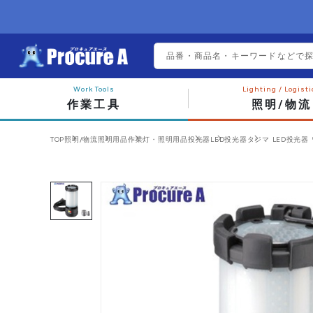
作業工具
照明/物流
TOP
照明/物流
照明用品
作業灯・照明用品
投光器
LED投光器
タジマ LED投光器 ワ