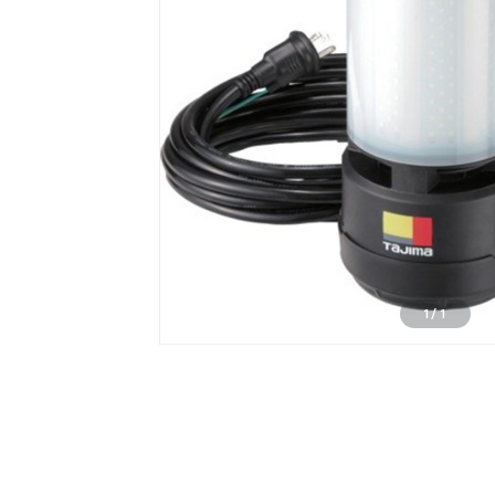
1
/
1