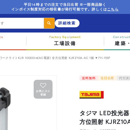
平日14時までの注文で当日出荷 ※一部商品除く
インボイス制度対応の領収書が発行可能です。詳しくは
こちら
詳細検索
工場設備
建築
ークライトKJR 10000lm(AC電源) 全方位照射 KJRZ10A-AC 1個 ▼711-1597
送料無料
当日出荷
代引決
お気に入り
登録
タジマ LED投光器 
方位照射 KJRZ10A-