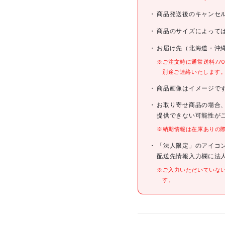
ブランド名
商品発送後のキャンセ
商品名
商品のサイズによって
お届け先（北海道・沖
型式
※ご注文時に通常送料77
別途ご連絡いたします
メーカー希望小売価格
商品画像はイメージで
お取り寄せ商品の場合
JANコード
提供できない可能性が
※納期情報は在庫ありの
仕様
「法人限定」のアイコ
配送先情報入力欄に法
※ご入力いただいていな
す。