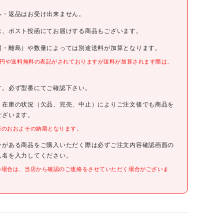
タジマ
ル・返品はお受け出来ません。
タジマ LED投光器 ワークライトKJR 10000lm(AC電源) 全方
は、ポスト投函にてお届けする商品もございます。
位照射
縄・離島）や数量によっては別途送料が加算となります。
KJRZ10A-AC
0円や送料無料の表記がされておりますが送料が加算されます際は、
。
33000円(税抜)
す。必ず型番にてご確認下さい。
、在庫の状況（欠品、完売、中止）によりご注文後でも商品を
4975364361912
ございます。
際のおおよその納期となります。
●明るさ(lm):10000
●幅(mm):131
ンがある商品をご購入いただく際は必ずご注文内容確認画面の
●奥行(mm):131
人名を入力してください。
●高さ(mm):310
●電源(V):AC100
い場合は、当店から確認のご連絡をさせていただく場合がございま
●消費電力(W):90
●コード長さ(m):5
●使用電池:AC
●外形寸法(ライトのみ)(mm):約H310×W131×D131
●定格電圧:AC100V
●定格周波数:50Hz/60Hz