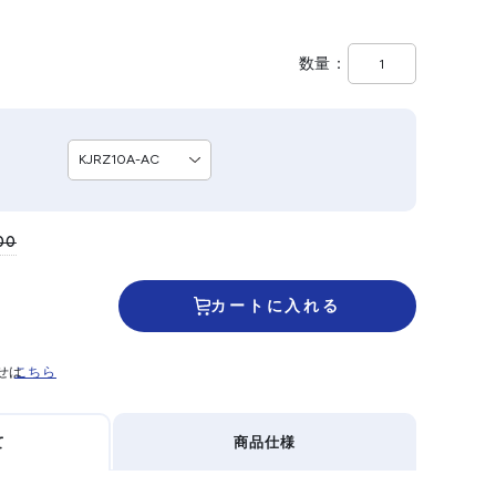
数量
00
カートに入れる
せは
こちら
て
商品仕様