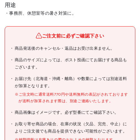
用途
・事務所、休憩室等の暑さ対策に。
メーカー名
株式会社ナカトミ
ブランド名
ナカトミ
ご注文前に必ずご確認下さい
大型移動式エアコン(冷房)
商品発送後のキャンセル・返品はお受け出来ません。
商品名
単相100V
商品のサイズによっては、ポスト投函にてお届けする商品も
型式
MAC-25N
ございます。
メーカー希望小売価格
オープン
お届け先（北海道・沖縄・離島）や数量によっては別途送料
が加算となります。
JANコード
4511340711014
※ご注文時に通常送料770円や送料無料の表記がされております
●圧縮機:全閉ロータリー定格
が送料が加算されます際は、別途ご連絡いたします。
出力0.74/0.87kW
●冷媒:R410A
商品画像はイメージです。必ず型番にてご確認下さい。
●冷媒封入量:365g
●設定可能温度:16～32℃(冷
房専用)
お取り寄せ商品の場合、在庫の状況（欠品、完売、中止）に
●電源(V):単相100
よりご注文後でも商品を提供できない可能性がございます。
●冷房能力(kW)
(50/60Hz):2.6/3.0
※納期情報は在庫ありの際のおおよその納期となります。