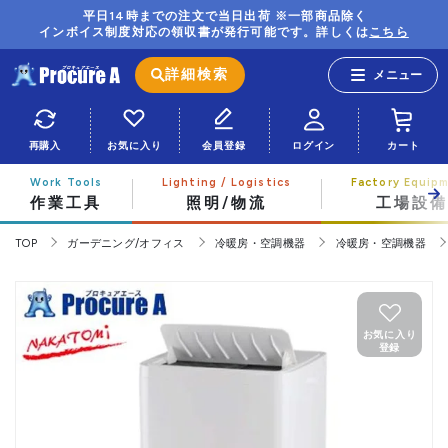
平日14時までの注文で当日出荷 ※一部商品除く
インボイス制度対応の領収書が発行可能です。詳しくは
こちら
詳細検索
再購入
お気に入り
会員登録
ログイン
カート
作業工具
照明/物流
工場設備
TOP
ガーデニング/オフィス
冷暖房・空調機器
冷暖房・空調機器
お気に入り
登録