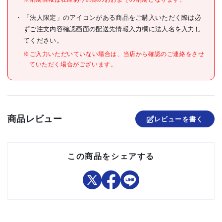
●消費電力(kW)
(50/60Hz):0.88/1.01
「法人限定」のアイコンがある商品をご購入いただく際は必
仕様
●首振り有無:なし
ずご注文内容確認画面の配送先情報入力欄に法人名を入力し
●本体寸法(mm)幅:415
●本体寸法(mm)奥行:345
てください。
●本体寸法(mm)高さ:710
●電源コード長さ(m):約2
※ご入力いただいていない場合は、当店から確認のご連絡をさせ
●騒音値
ていただく場合がございます。
(dB)50/60Hz:55/56
●標準消費電力料金
(50Hz):27.3円/h
●標準消費電力料金
(60Hz):31.3円/h
●色:ホワイト
商品レビュー
レビューを書く
材質/仕上
スチール/ABS樹脂
原産国
中国
この商品をシェアする
伸縮式排熱ダクト(0.3～
1.2m)、排熱ダクト窓パネル
セット内容/付属品
セット、リモコン、ドレンホ
ース
注意事項
-