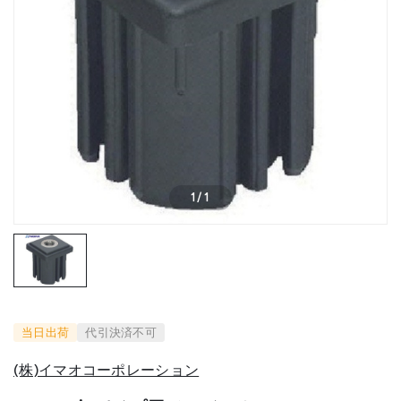
1
/
1
当日出荷
代引決済不可
(株)イマオコーポレーション