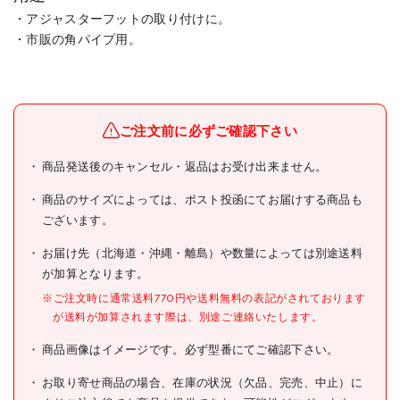
・アジャスターフットの取り付けに。
・市販の角パイプ用。
メーカー名
(株)イマオコーポレーション
ブランド名
ELESA
ご注文前に必ずご確認下さい
ELESA 角パイプ用ジョイン
商品発送後のキャンセル・返品はお受け出来ません。
商品名
ト NDQ40X2-M10
商品のサイズによっては、ポスト投函にてお届けする商品も
型式
NDQ40X2-M10
ございます。
メーカー希望小売価格
980円(税抜)
お届け先（北海道・沖縄・離島）や数量によっては別途送料
が加算となります。
JANコード
4995889170929
※ご注文時に通常送料770円や送料無料の表記がされております
●幅(mm):40
が送料が加算されます際は、別途ご連絡いたします。
●奥行(mm):40
●高さ(mm):43
商品画像はイメージです。必ず型番にてご確認下さい。
●W(mm):40
●W1(mm):40
●W2(mm):36
お取り寄せ商品の場合、在庫の状況（欠品、完売、中止）に
●M(mm):M10×1.5