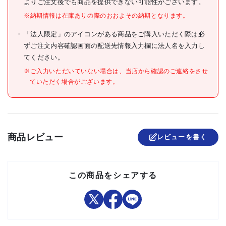
仕様
よりご注文後でも商品を提供できない可能性がございます。
●Lf(mm):15
●H1(mm):8
※納期情報は在庫ありの際のおおよその納期となります。
●H(mm):43
●A(mm):36.5
「法人限定」のアイコンがある商品をご購入いただく際は必
●許容荷重(静荷重)(kN):18
ずご注文内容確認画面の配送先情報入力欄に法人名を入力し
●角パイプ用ジョイント
てください。
※ご入力いただいていない場合は、当店から確認のご連絡をさせ
●本体:ポリアミド(ガラス繊
維強化) ブラック
ていただく場合がございます。
材質/仕上
●インサート:黄銅(C3604B)
ニッケルメッキ
原産国
イタリア
セット内容/付属品
商品レビュー
レビューを書く
注意事項
組立品
この商品をシェアする