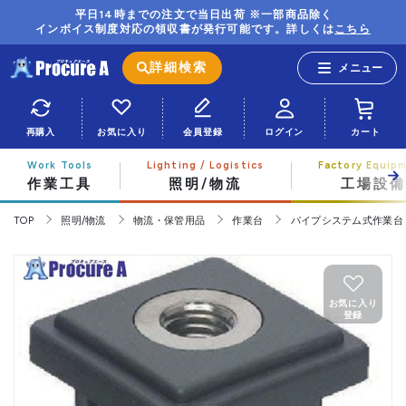
平日14時までの注文で当日出荷 ※一部商品除く
インボイス制度対応の領収書が発行可能です。詳しくは
こちら
詳細検索
再購入
お気に入り
会員登録
ログイン
カート
作業工具
照明/物流
工場設備
TOP
照明/物流
物流・保管用品
作業台
パイプシステム式作業台
お気に入り
登録