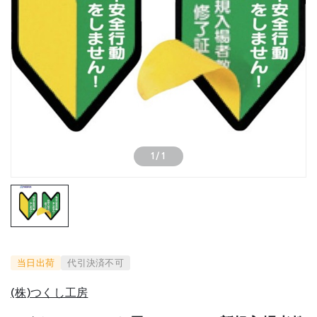
1
/
1
当日出荷
代引決済不可
(株)つくし工房