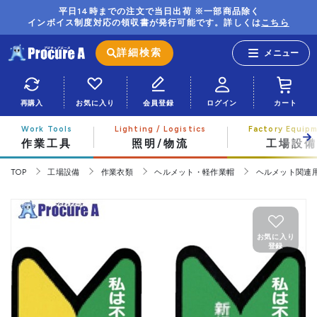
平日14時までの注文で当日出荷 ※一部商品除く
インボイス制度対応の領収書が発行可能です。詳しくは
こちら
詳細検索
再購入
お気に入り
会員登録
ログイン
カート
作業工具
照明/物流
工場設備
TOP
工場設備
作業衣類
ヘルメット・軽作業帽
ヘルメット関連
お気に入り
登録