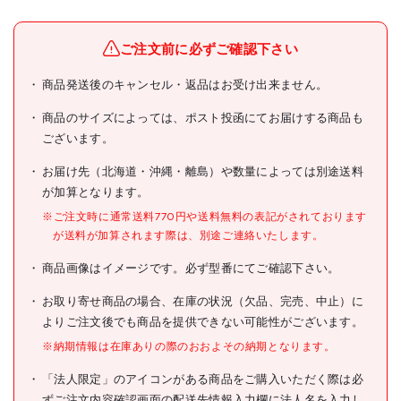
メーカー名
(株)つくし工房
ブランド名
つくし
ご注文前に必ずご確認下さい
つくし ヘルメット用ステッ
商品発送後のキャンセル・返品はお受け出来ません。
商品名
カー 新規入場者教育修了証
若葉マーク
商品のサイズによっては、ポスト投函にてお届けする商品も
ございます。
型式
BL-339
お届け先（北海道・沖縄・離島）や数量によっては別途送料
メーカー希望小売価格
オープン
が加算となります。
JANコード
4580284634147
※ご注文時に通常送料770円や送料無料の表記がされております
が送料が加算されます際は、別途ご連絡いたします。
●表示内容:若葉マーク
●縦(mm):53
商品画像はイメージです。必ず型番にてご確認下さい。
仕様
●横(mm):35
●シール
お取り寄せ商品の場合、在庫の状況（欠品、完売、中止）に
よりご注文後でも商品を提供できない可能性がございます。
材質/仕上
●ユポ
※納期情報は在庫ありの際のおおよその納期となります。
原産国
日本
「法人限定」のアイコンがある商品をご購入いただく際は必
ずご注文内容確認画面の配送先情報入力欄に法人名を入力し