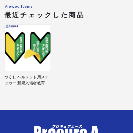
Viewed Items
最近チェックした商品
つくし ヘルメット用ステ
ッカー 新規入場者教育修
了証 若葉マーク BL-339 1
袋 ▼824-6318