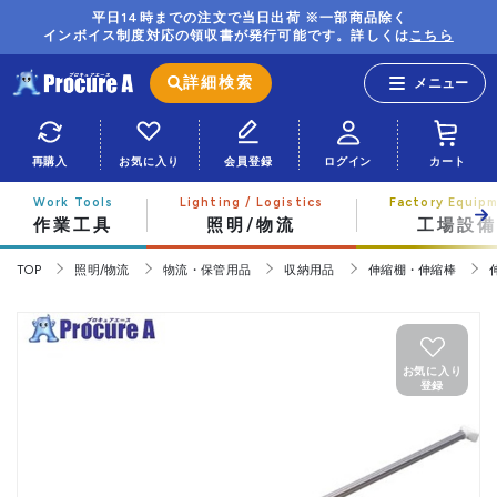
平日14時までの注文で当日出荷 ※一部商品除く
インボイス制度対応の領収書が発行可能です。詳しくは
こちら
詳細検索
再購入
お気に入り
会員登録
ログイン
カート
作業工具
照明/物流
工場設備
TOP
照明/物流
物流・保管用品
収納用品
伸縮棚・伸縮棒
お気に入り
登録