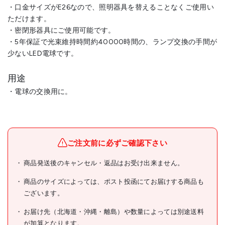
・口金サイズがE26なので、照明器具を替えることなくご使用い
ただけます。
・密閉形器具にご使用可能です。
・5年保証で光束維持時間約40000時間の、ランプ交換の手間が
少ないLED電球です。
用途
・電球の交換用に。
メーカー名
アイリスオーヤマ(株)
ブランド名
IRIS
ご注文前に必ずご確認下さい
IRIS 106655 LED電球 E26 全
商品発送後のキャンセル・返品はお受け出来ません。
商品名
方向 60形相当 電球色
商品のサイズによっては、ポスト投函にてお届けする商品も
型式
LDA7L-G/W-6T10
ございます。
メーカー希望小売価格
オープン
お届け先（北海道・沖縄・離島）や数量によっては別途送料
が加算となります。
JANコード
4967576699907