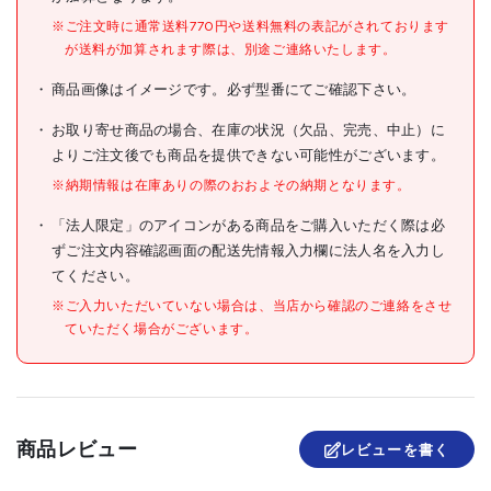
※ご注文時に通常送料770円や送料無料の表記がされております
●明るさ(lm):810
が送料が加算されます際は、別途ご連絡いたします。
●光源色:電球色
●外径(mm):55
商品画像はイメージです。必ず型番にてご確認下さい。
●全長(mm):101
●消費電力(W):6.7
●口金:E26
お取り寄せ商品の場合、在庫の状況（欠品、完売、中止）に
仕様
●定格寿命(時間):40000
よりご注文後でも商品を提供できない可能性がございます。
●電源(V):単相100
●配光角度(°):260
※納期情報は在庫ありの際のおおよその納期となります。
●相当電球(W形):60
「法人限定」のアイコンがある商品をご購入いただく際は必
●配光角:260°
ずご注文内容確認画面の配送先情報入力欄に法人名を入力し
●アルミ
てください。
材質/仕上
●ポリカーボネート
※ご入力いただいていない場合は、当店から確認のご連絡をさせ
●ナイロン
ていただく場合がございます。
原産国
中国
セット内容/付属品
●人感センサーなど自動点滅
商品レビュー
レビューを書く
装置や遅れ停止スイッチなど
には使用できない場合があり
ます。音響・映像機器・無線