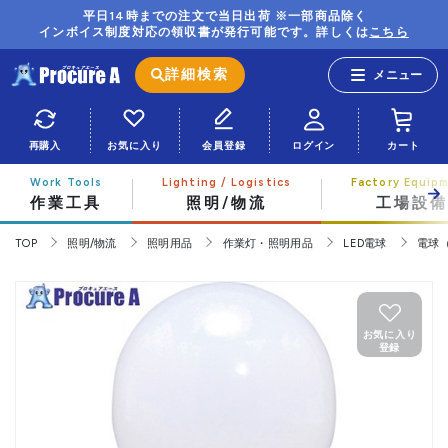
平日14時までの注文で当日出荷 ※一部商品除く
インボイス制度対応の領収書が発行可能です。詳しくは
こちら
詳細検索
再購入
お気に入り
会員登録
ログイン
カート
作業工具
照明/物流
工場設備
TOP
照明/物流
照明用品
作業灯・照明用品
LED電球
電球（
お気に入り
登録