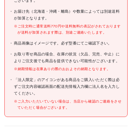
ございます。
メーカー希望小売価格
10円(税抜)
お届け先（北海道・沖縄・離島）や数量によっては別途送料
が加算となります。
JANコード
4937773117047
※ご注文時に通常送料770円や送料無料の表記がされております
●品名:ワリピン 2.5×15
が送料が加算されます際は、別途ご連絡いたします。
仕様
●適合機種:M3(1t、1.5t、
2t、3t)
商品画像はイメージです。必ず型番にてご確認下さい。
材質/仕上
お取り寄せ商品の場合、在庫の状況（欠品、完売、中止）に
よりご注文後でも商品を提供できない可能性がございます。
原産国
※納期情報は在庫ありの際のおおよその納期となります。
セット内容/付属品
「法人限定」のアイコンがある商品をご購入いただく際は必
注意事項
ずご注文内容確認画面の配送先情報入力欄に法人名を入力し
てください。
組立品
※ご入力いただいていない場合は、当店から確認のご連絡をさせ
ていただく場合がございます。