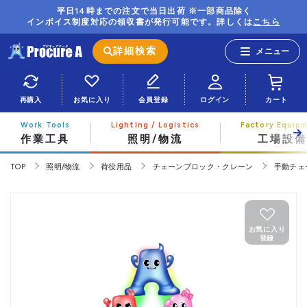
平日14時までの注文で当日出荷 ※一部商品除く
インボイス制度対応の領収書が発行可能です。詳しくは
こちら
詳細検索
再購入
お気に入り
会員登録
ログイン
カート
作業工具
照明/物流
工場設備
TOP
照明/物流
荷役用品
チェーンブロック・クレーン
手動チェ
お気に入り
登録