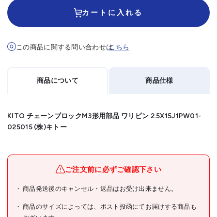
カートに入れる
この商品に関する問い合わせは
こちら
商品について
商品仕様
KITO チェーンブロックM3形用部品 ワリピン 2.5X15J1PW01-
025015 (株)キトー
メーカー名
(株)キトー
ブランド名
KITO
ご注文前に必ずご確認下さい
KITO チェーンブロックM3
商品発送後のキャンセル・返品はお受け出来ません。
商品名
形用部品 ワリピン 2.5X15
商品のサイズによっては、ポスト投函にてお届けする商品も
型式
J1PW01-025015