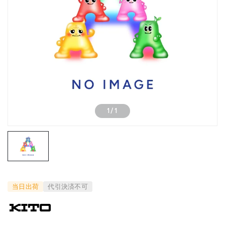
1
/
1
当日出荷
代引決済不可