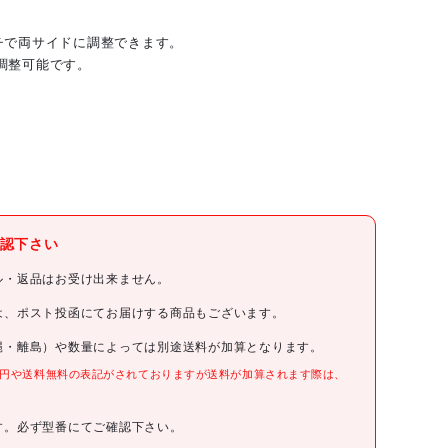
チで両サイドに調整できます。
調整可能です。
。
アルインコ(株)住宅機器事業部
認下さい
アルインコ
ル・返品はお受け出来ません。
アルインコ 伸縮天板・伸縮脚付足場台
は、ポスト投函にてお届けする商品もございます。
縄・離島）や数量によっては別途送料が加算となります。
VSR1713FX
0円や送料無料の表記がされておりますが送料が加算されます際は、
。
94000円(税抜)
す。必ず型番にてご確認下さい。