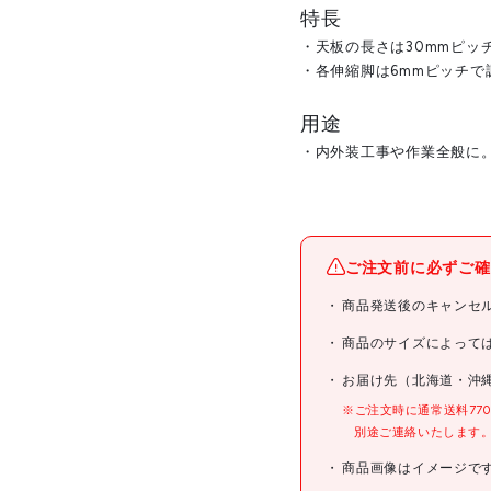
特長
・天板の長さは30mmピッ
・各伸縮脚は6mmピッチで
用途
・内外装工事や作業全般に
メーカー名
ご注文前に必ずご確
ブランド名
商品発送後のキャンセ
商品名
商品のサイズによって
お届け先（北海道・沖
型式
※ご注文時に通常送料77
別途ご連絡いたします
メーカー希望小売価格
商品画像はイメージで