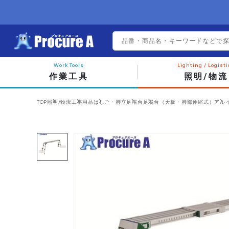
作業工具
照明/物流
TOP
照明/物流
工事用品
はしご・脚立
足場台
足場台（天板・脚部伸縮式）
アルイ