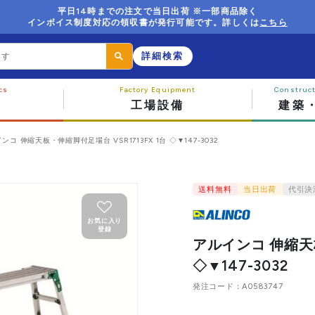
平日14時までの注文で当日出荷 ※一部商品除く
インボイス制度対応の領収書が発行可能です。詳しくは
こちら
詳細検索
工場設備
建築
ンコ 伸縮天板・伸縮脚付足場台 VSR1713FX 1台 ◇▼147-3032
送料無料
当日出荷
代引決
お気に入り
登録
アルインコ 伸縮天板
◇▼147-3032
発注コード
A0583747