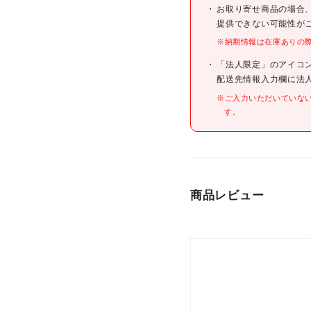
JANコード
お取り寄せ商品の場合
提供できない可能性が
※納期情報は在庫ありの
仕様
「法人限定」のアイコ
配送先情報入力欄に法
※ご入力いただいていな
す。
材質/仕上
商品レビュー
原産国
セット内容/付属品
注意事項