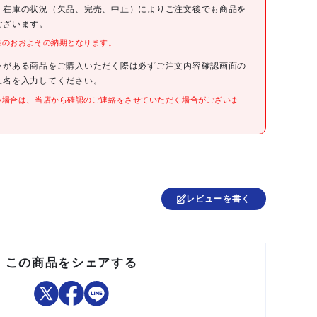
4969182283174
、在庫の状況（欠品、完売、中止）によりご注文後でも商品を
ございます。
際のおおよその納期となります。
●最大使用質量(kg):100
●天板高さ(m):0.86～1.25
●天板寸法(mm):240×1180～1750
ンがある商品をご購入いただく際は必ずご注文内容確認画面の
●脚部伸縮ピッチ(mm):6
人名を入力してください。
●脚部最大伸縮幅(mm):395
●踏ざん間隔(mm):251
い場合は、当店から確認のご連絡をさせていただく場合がございま
●踏ざん踏面幅(mm):43
●収納時寸法(mm)幅×奥行×高さ:423×1266×180
●折りたたみ式
レビューを書く
中国
この商品をシェアする