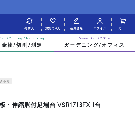
再購入
お気に入り
会員登録
ログイン
カート
・金物/切削/測定
ガーデニング/オフィス
済不可
・伸縮脚付足場台 VSR1713FX 1台