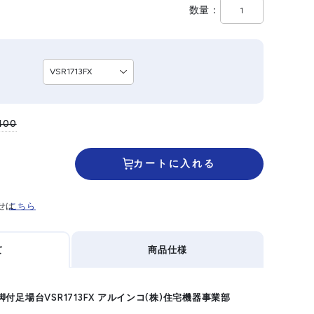
数量
400
カートに入れる
せは
こちら
て
商品仕様
付足場台VSR1713FX アルインコ(株)住宅機器事業部