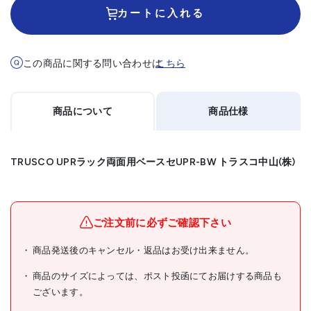
カートに入れる
この商品に関する問い合わせは
こちら
商品について
商品仕様
TRUSCO UPRラック両面用ベースセUPR-BW トラスコ中山(株)
メーカー名
トラスコ中山(株)
ブランド名
TRUSCO
ご注文前に必ずご確認下さい
TRUSCO UPRラック両面用
商品発送後のキャンセル・返品はお受け出来ません。
商品名
ベースセ
商品のサイズによっては、ポスト投函にてお届けする商品も
型式
UPR-BW
ございます。
メーカー希望小売価格
29580円(税抜)