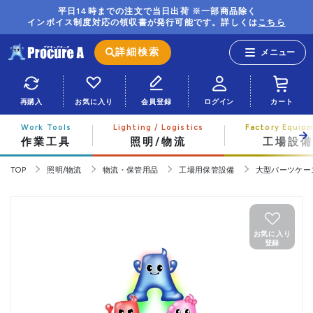
平日14時までの注文で当日出荷 ※一部商品除く
インボイス制度対応の領収書が発行可能です。詳しくは
こちら
詳細検索
再購入
お気に入り
会員登録
ログイン
カート
作業工具
照明/物流
工場設備
TOP
照明/物流
物流・保管用品
工場用保管設備
大型パーツケー
お気に入り
登録