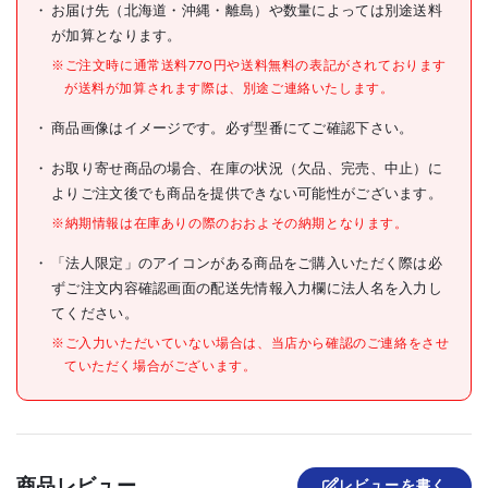
お届け先（北海道・沖縄・離島）や数量によっては別途送料
が加算となります。
JANコード
4989999678635
※ご注文時に通常送料770円や送料無料の表記がされております
仕様
●UPRラック両面用ベースセ
が送料が加算されます際は、別途ご連絡いたします。
材質/仕上
商品画像はイメージです。必ず型番にてご確認下さい。
原産国
日本
お取り寄せ商品の場合、在庫の状況（欠品、完売、中止）に
よりご注文後でも商品を提供できない可能性がございます。
セット内容/付属品
※納期情報は在庫ありの際のおおよその納期となります。
注意事項
「法人限定」のアイコンがある商品をご購入いただく際は必
組立品
ずご注文内容確認画面の配送先情報入力欄に法人名を入力し
てください。
※ご入力いただいていない場合は、当店から確認のご連絡をさせ
ていただく場合がございます。
商品レビュー
レビューを書く