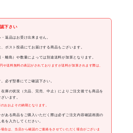
トラスコ中山(株)
認下さい
TRUSCO
ル・返品はお受け出来ません。
TRUSCO パネルコンテナラック 両面パネル グリーン色
は、ポスト投函にてお届けする商品もございます。
縄・離島）や数量によっては別途送料が加算となります。
T-1200WP GN(ｸﾞﾘ-ﾝ)
0円や送料無料の表記がされておりますが送料が加算されます際は、
。
108810円(税抜)
す。必ず型番にてご確認下さい。
4989999625639
、在庫の状況（欠品、完売、中止）によりご注文後でも商品を
ございます。
際のおおよその納期となります。
●パネルコンテナラック両面パネルGN
ンがある商品をご購入いただく際は必ずご注文内容確認画面の
人名を入力してください。
い場合は、当店から確認のご連絡をさせていただく場合がございま