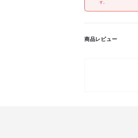
す。
原産国
セット内容/付属品
注意事項
商品レビュー
組立品