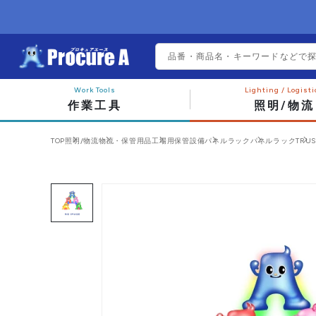
作業工具
照明/物流
TOP
照明/物流
物流・保管用品
工場用保管設備
パネルラック
パネルラック
TRU