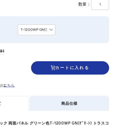
数量
91
カートに入れる
せは
こちら
て
商品仕様
ク 両面パネル グリーン色T-1200WP GN(ｸﾞﾘ-ﾝ) トラスコ