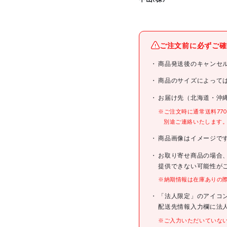
メーカー名
ご注文前に必ずご確
ブランド名
商品発送後のキャンセ
商品名
商品のサイズによって
お届け先（北海道・沖
型式
※ご注文時に通常送料77
別途ご連絡いたします
メーカー希望小売価格
商品画像はイメージで
JANコード
お取り寄せ商品の場合
提供できない可能性が
※納期情報は在庫ありの
仕様
「法人限定」のアイコ
材質/仕上
配送先情報入力欄に法
※ご入力いただいていな