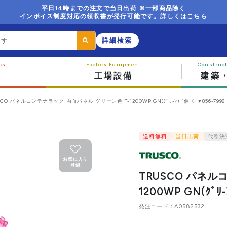
平日14時までの注文で当日出荷 ※一部商品除く
インボイス制度対応の領収書が発行可能です。詳しくは
こちら
詳細検索
工場設備
建築
SCO パネルコンテナラック 両面パネル グリーン色 T-1200WP GN(ｸﾞﾘ-ﾝ) 1個 ◇▼856-7998
送料無料
当日出荷
代引決
お気に入り
登録
TRUSCO パネル
1200WP GN(ｸﾞﾘ-
発注コード
A0582532