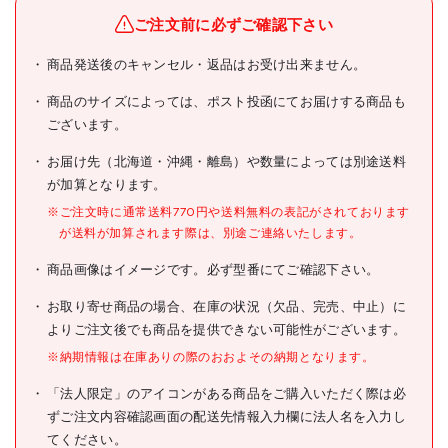
ブランド名
TRUSCO
ご注文前に必ずご確認下さい
TRUSCO ツールワゴン ドル
商品発送後のキャンセル・返品はお受け出来ません。
商品名
フィン用ハンドル部材セット
750X500用
商品のサイズによっては、ポスト投函にてお届けする商品も
ございます。
型式
DLWS-75BSET
お届け先（北海道・沖縄・離島）や数量によっては別途送料
メーカー希望小売価格
2890円(税抜)
が加算となります。
JANコード
4989999283501
※ご注文時に通常送料770円や送料無料の表記がされております
が送料が加算されます際は、別途ご連絡いたします。
●ツールワゴンドルフィン用
仕様
ハンドル部材セット
商品画像はイメージです。必ず型番にてご確認下さい。
750X500用
お取り寄せ商品の場合、在庫の状況（欠品、完売、中止）に
材質/仕上
よりご注文後でも商品を提供できない可能性がございます。
原産国
日本
※納期情報は在庫ありの際のおおよその納期となります。
セット内容/付属品
「法人限定」のアイコンがある商品をご購入いただく際は必
ずご注文内容確認画面の配送先情報入力欄に法人名を入力し
注意事項
てください。