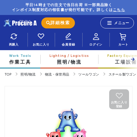
平日14時までの注文で当日出荷 ※一部商品除く
インボイス制度対応の領収書が発行可能です。詳しくは
こちら
詳細検索
再購入
お気に入り
会員登録
ログイン
カート
作業工具
照明/物流
工場設備
TOP
照明/物流
物流・保管用品
ツールワゴン
スチール製ワゴン
お気に入り
登録