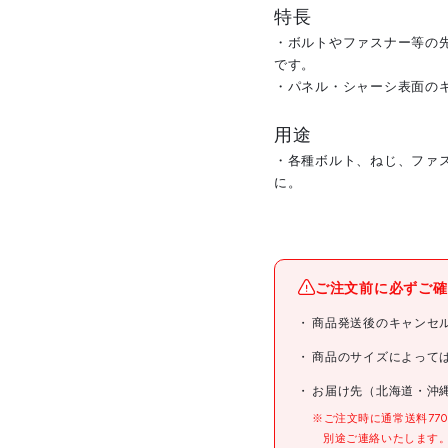
特長
・ボルトやファスナー等の
です。
・パネル・シャーシ表面の
用途
・各種ボルト、ねじ、ファ
に。
メーカー名
ご注文前に必ずご確
ブランド名
商品発送後のキャンセ
商品名
商品のサイズによって
お届け先（北海道・沖
型式
※ご注文時に通常送料77
別途ご連絡いたします