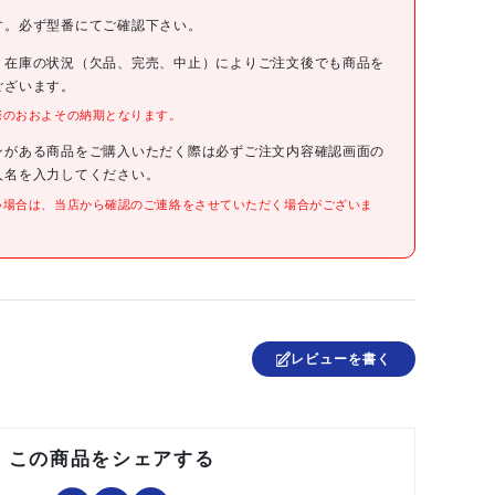
オープン
す。必ず型番にてご確認下さい。
、在庫の状況（欠品、完売、中止）によりご注文後でも商品を
ございます。
際のおおよその納期となります。
●色:白
●難燃性グレード:UL 94HB
ンがある商品をご購入いただく際は必ずご注文内容確認画面の
人名を入力してください。
い場合は、当店から確認のご連絡をさせていただく場合がございま
●本体:PA
レビューを書く
この商品をシェアする