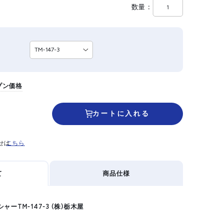
数量
プン価格
カートに入れる
せは
こちら
て
商品仕様
ーTM-147-3 (株)栃木屋