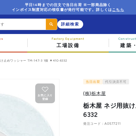
平日14時までの注文で当日出荷 ※一部商品除く
インボイス制度対応の領収書が発行可能です。詳しくは
こちら
詳細検索
工場設備
建築
止めワッシャー TM-147-3 1個 ▼410-6332
当日出荷
代引決済不可
(株)栃木屋
お気に入り
登録
栃木屋 ネジ用抜け止め
6332
発注コード
A0577211