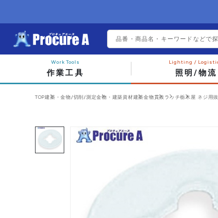
作業工具
照明/物流
TOP
建築・金物/切削/測定
金物・建築資材
建築金物
貫抜
ラッチ
栃木屋 ネジ用抜け