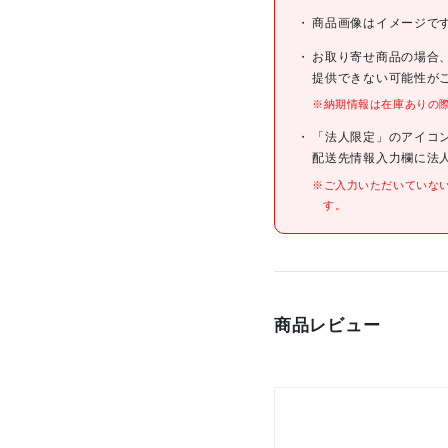
メーカー希望小売価格
商品画像はイメージで
JANコード
お取り寄せ商品の場合
提供できない可能性が
※納期情報は在庫ありの
仕様
「法人限定」のアイコ
配送先情報入力欄に法
※ご入力いただいていな
材質/仕上
す。
原産国
セット内容/付属品
商品レビュー
注意事項
組立品