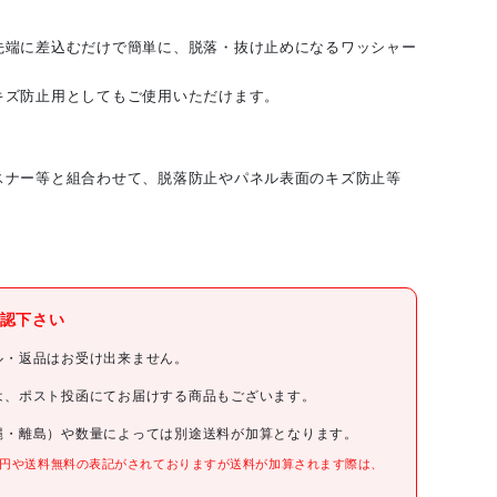
先端に差込むだけで簡単に、脱落・抜け止めになるワッシャー
キズ防止用としてもご使用いただけます。
スナー等と組合わせて、脱落防止やパネル表面のキズ防止等
(株)栃木屋
認下さい
栃木屋
ル・返品はお受け出来ません。
栃木屋 ネジ用抜け止めワッシャー
は、ポスト投函にてお届けする商品もございます。
縄・離島）や数量によっては別途送料が加算となります。
TM-147-3
0円や送料無料の表記がされておりますが送料が加算されます際は、
。