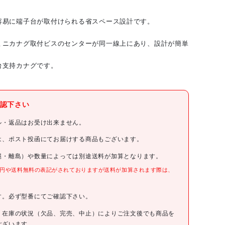
容易に端子台が取付けられる省スペース設計です。
。
ミニカナグ取付ビスのセンターが同一線上にあり、設計が簡単
台支持カナグです。
(株)カメダデンキ
認下さい
カメダ
ル・返品はお受け出来ません。
カメダ ミニカナグ JK-425-3C
は、ポスト投函にてお届けする商品もございます。
縄・離島）や数量によっては別途送料が加算となります。
JK-425-3C
0円や送料無料の表記がされておりますが送料が加算されます際は、
。
オープン
す。必ず型番にてご確認下さい。
4548291134265
、在庫の状況（欠品、完売、中止）によりご注文後でも商品を
ございます。