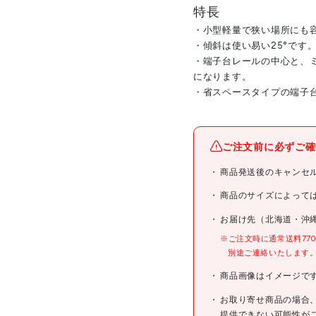
特長
・小型軽量で狭い場所にも
・傾斜は使い易い25°です
・端子台レールの中心と、
になります。
・省スペースタイプの端子
メーカー名
ご注文前に必ずご確
ブランド名
商品発送後のキャンセ
商品名
商品のサイズによって
お届け先（北海道・沖
型式
※ご注文時に通常送料77
別途ご連絡いたします
メーカー希望小売価格
商品画像はイメージで
JANコード
お取り寄せ商品の場合
提供できない可能性が