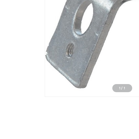
1
/
1