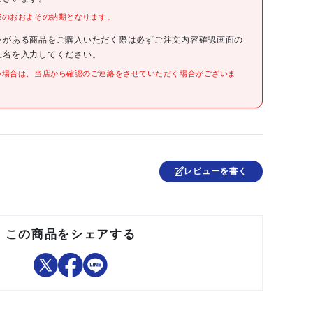
際のおおよその納期となります。
●色:ﾒｯｷｼﾙﾊﾞｰ
●幅(mm):20
●高さ(mm):25
ンがある商品をご購入いただく際は必ずご注文内容確認画面の
人名を入力してください。
●RoHS対応品
●端子台傾斜取付カナグ
い場合は、当店から確認のご連絡をさせていただく場合がございま
●傾斜角:25°
●ネジ径:M4
●本体取付穴:長穴5.2×15
●メッキ:3C
●鋼板
●表面仕上:3C 3価クロメート
レビューを書く
日本
この商品をシェアする