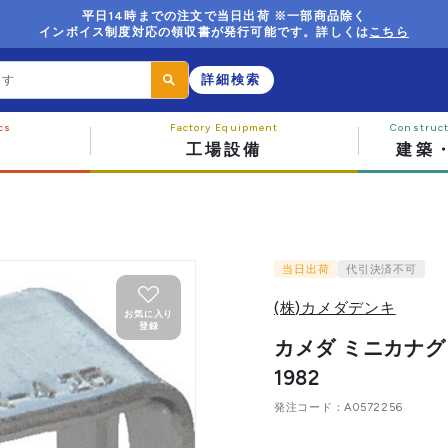
平日14時までの注文で当日出荷 ※一部商品除く
インボイス制度対応の領収書が発行可能です。詳しくは
こちら
詳細検索
工場設備
建築
当日出荷
代引決済不可
(株)カメダデンキ
お気に入り
登録
カメダ ミニカナグ JK
1982
発注コード
A0572256