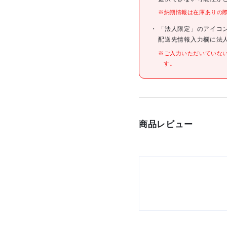
※納期情報は在庫ありの
仕様
「法人限定」のアイコ
配送先情報入力欄に法
※ご入力いただいていな
す。
材質/仕上
商品レビュー
原産国
セット内容/付属品
注意事項
組立品