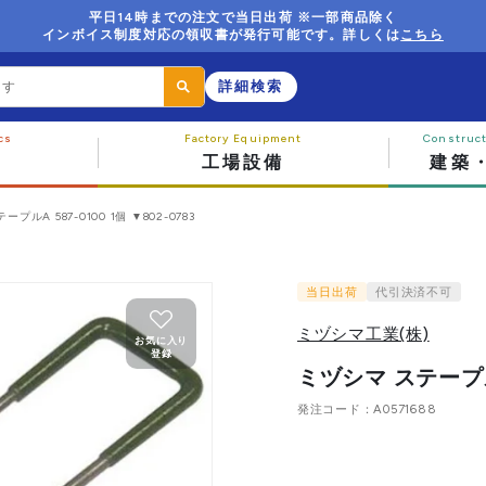
平日14時までの注文で当日出荷 ※一部商品除く
インボイス制度対応の領収書が発行可能です。詳しくは
こちら
詳細検索
工場設備
建築
プルA 587-0100 1個 ▼802-0783
当日出荷
代引決済不可
ミヅシマ工業(株)
お気に入り
登録
ミヅシマ ステープルA 
発注コード
A0571688