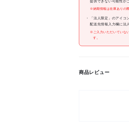
提供できない可能性が
※納期情報は在庫ありの
仕様
「法人限定」のアイコ
配送先情報入力欄に法
※ご入力いただいていな
す。
材質/仕上
原産国
商品レビュー
セット内容/付属品
注意事項
組立品