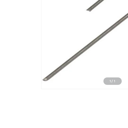
1
/
1