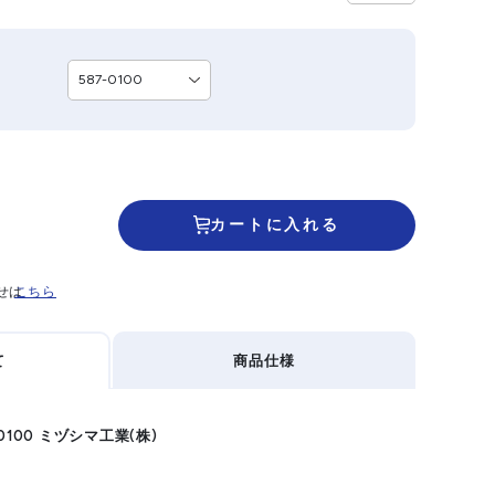
カートに入れる
せは
こちら
て
商品仕様
0100 ミヅシマ工業(株)