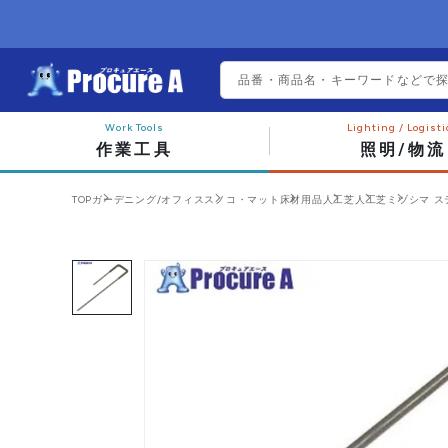
作業工具
照明/物流
TOP
ガーデニング/オフィス
スノコ・マット
床材用品
人工芝
人工芝
ミヅシマ ステー