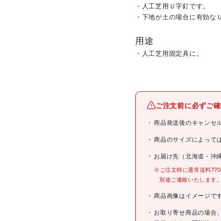
・人工芝用Ｕ字釘です。
・下地が土の場合に有効な
用途
・人工芝用固定具に。
メーカー名
ご注文前に必ずご確
ブランド名
商品発送後のキャンセ
商品名
商品のサイズによって
お届け先（北海道・沖
型式
※ご注文時に通常送料77
別途ご連絡いたします
メーカー希望小売価格
商品画像はイメージで
JANコード
お取り寄せ商品の場合