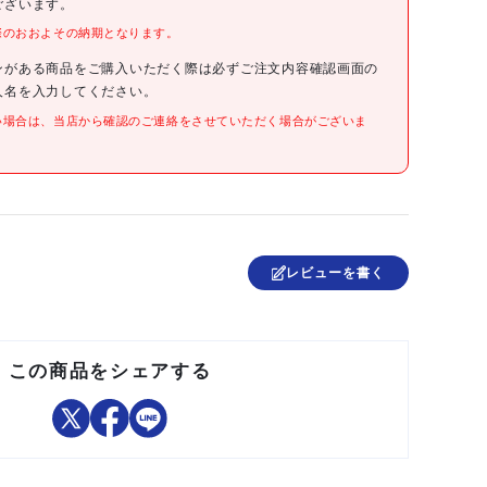
ございます。
際のおおよその納期となります。
●色:シルバー/グリーン
●サイズ長辺(mm):150
●サイズ短辺(mm):30
ンがある商品をご購入いただく際は必ずご注文内容確認画面の
●厚さ(mm):3
人名を入力してください。
●ステープルA
い場合は、当店から確認のご連絡をさせていただく場合がございま
●材質/60カーボン焼入(上部樹脂コーティング)
日本
レビューを書く
●ケース出荷
この商品をシェアする