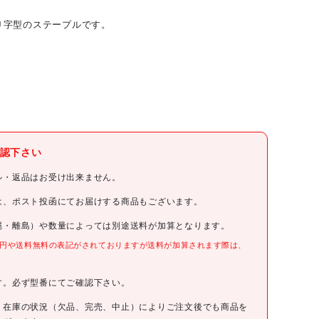
Ｕ字型のステープルです。
ミヅシマ工業(株)
認下さい
ミズシマ
ル・返品はお受け出来ません。
ミヅシマ ステープルA
は、ポスト投函にてお届けする商品もございます。
縄・離島）や数量によっては別途送料が加算となります。
587-0100
0円や送料無料の表記がされておりますが送料が加算されます際は、
。
140円(税抜)
す。必ず型番にてご確認下さい。
4964079031555
、在庫の状況（欠品、完売、中止）によりご注文後でも商品を