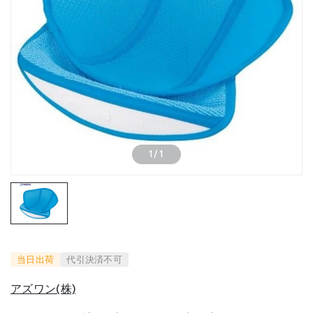
1
/
1
当日出荷
代引決済不可
アズワン(株)