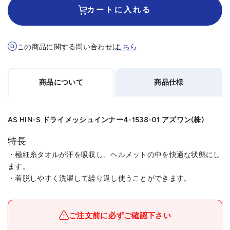
カートに入れる
この商品に関する問い合わせは
こちら
商品について
商品仕様
AS HIN-S ドライメッシュインナー4-1538-01 アズワン(株)
特長
・極細糸タオルが汗を吸収し、ヘルメットの中を快適な状態にし
ます。
・着脱しやすく洗濯して繰り返し使うことができます。
メーカー名
アズワン(株)
ブランド名
AS
ご注文前に必ずご確認下さい