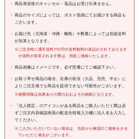
AS HIN-S ドライメッシュイ
商品発送後のキャンセル・返品はお受け出来ません。
商品名
ンナー
商品のサイズによっては、ポスト投函にてお届けする商品も
型式
4-1538-01
ございます。
メーカー希望小売価格
900円(税抜)
お届け先（北海道・沖縄・離島）や数量によっては別途送料
が加算となります。
JANコード
4589638366529
※ご注文時に通常送料770円や送料無料の表記がされております
●色:ブルー
が送料が加算されます際は、別途ご連絡いたします。
●サイズ:フリー
仕様
商品画像はイメージです。必ず型番にてご確認下さい。
●入数:1枚
お取り寄せ商品の場合、在庫の状況（欠品、完売、中止）に
●マイクロファイバー、ポリ
材質/仕上
エステル、ポリプロピレン
よりご注文後でも商品を提供できない可能性がございます。
※納期情報は在庫ありの際のおおよその納期となります。
原産国
「法人限定」のアイコンがある商品をご購入いただく際は必
セット内容/付属品
ずご注文内容確認画面の配送先情報入力欄に法人名を入力し
てください。
注意事項
※ご入力いただいていない場合は、当店から確認のご連絡をさせ
組立品
ていただく場合がございます。