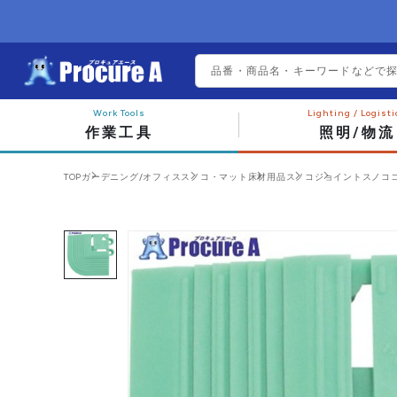
作業工具
照明/物流
TOP
ガーデニング/オフィス
スノコ・マット
床材用品
スノコ
ジョイントスノコ