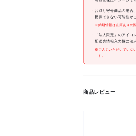
商品画像はイメージで
JANコード
お取り寄せ商品の場合
提供できない可能性が
※納期情報は在庫ありの
仕様
「法人限定」のアイコ
配送先情報入力欄に法
※ご入力いただいていな
す。
材質/仕上
原産国
商品レビュー
セット内容/付属品
注意事項
組立品