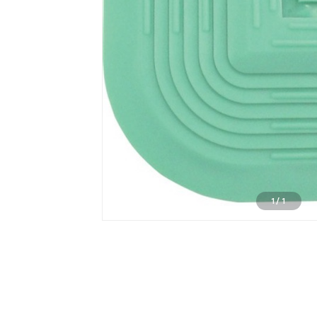
1
/
1