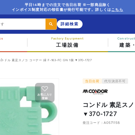
平日14時までの注文で当日出荷 ※一部商品除く
インボイス制度対応の領収書が発行可能です。詳しくは
こちら
詳細検索
工場設備
建築
コンドル 素足スノコ コーナー 緑 F-163-FC GN 1個 ▼370-1727
当日出荷
代引決済不可
お気に入り
登録
コンドル 素足スノコ 
▼370-1727
発注コード
A0571158