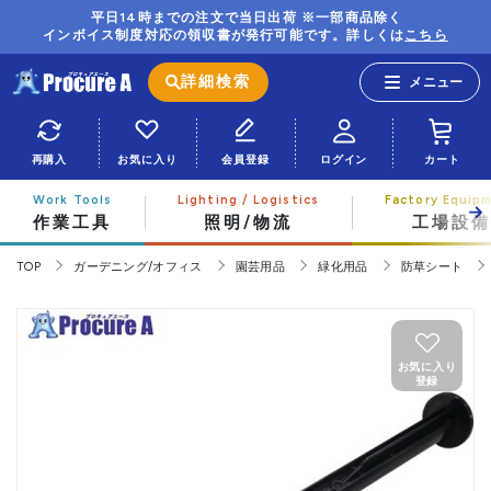
平日14時までの注文で当日出荷 ※一部商品除く
インボイス制度対応の領収書が発行可能です。詳しくは
こちら
詳細検索
再購入
お気に入り
会員登録
ログイン
カート
作業工具
照明/物流
工場設備
TOP
ガーデニング/オフィス
園芸用品
緑化用品
防草シート
お気に入り
登録