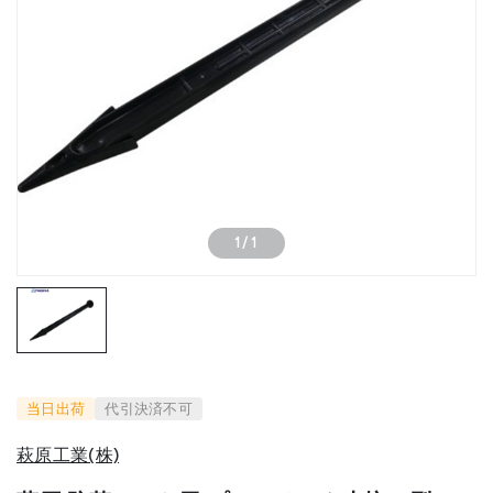
1
/
1
当日出荷
代引決済不可
萩原工業(株)