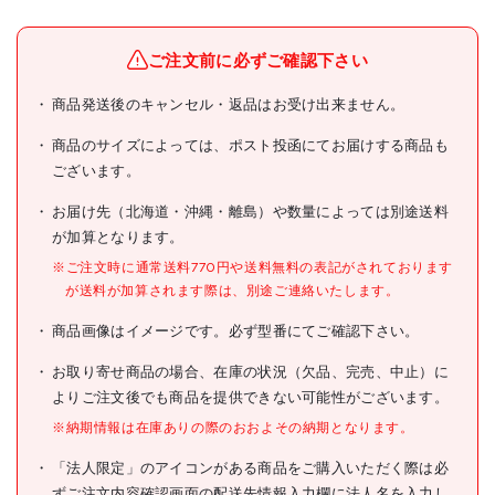
メーカー名
萩原工業(株)
ブランド名
萩原
ご注文前に必ずご確認下さい
萩原 防草シート用 プラスチ
商品発送後のキャンセル・返品はお受け出来ません。
商品名
ック止杭25型
商品のサイズによっては、ポスト投函にてお届けする商品も
型式
RK250
ございます。
メーカー希望小売価格
オープン
お届け先（北海道・沖縄・離島）や数量によっては別途送料
が加算となります。
JANコード
4962074018861
※ご注文時に通常送料770円や送料無料の表記がされております
●色:ブラック
仕様
が送料が加算されます際は、別途ご連絡いたします。
●長さ(mm):250
商品画像はイメージです。必ず型番にてご確認下さい。
材質/仕上
●ABS樹脂
お取り寄せ商品の場合、在庫の状況（欠品、完売、中止）に
原産国
日本
よりご注文後でも商品を提供できない可能性がございます。
セット内容/付属品
※納期情報は在庫ありの際のおおよその納期となります。
●地面の硬さによっては刺さ
「法人限定」のアイコンがある商品をご購入いただく際は必
りにくく、杭が折れる可能性
注意事項
ずご注文内容確認画面の配送先情報入力欄に法人名を入力し