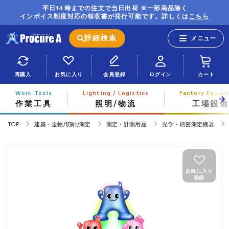
平日14時までの注文で当日出荷 ※一部商品除く
インボイス制度対応の領収書が発行可能です。詳しくは
こちら
詳細検索
再購入
お気に入り
会員登録
ログイン
カート
作業工具
照明/物流
工場設備
TOP
建築・金物/切削/測定
測定・計測用品
光学・精密測定機器
お気に入り
登録