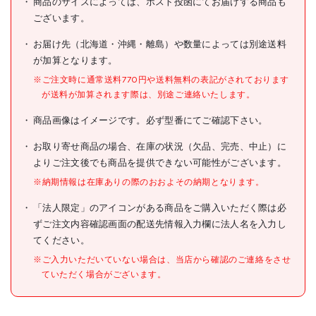
商品のサイズによっては、ポスト投函にてお届けする商品も
型式
PF-45
ございます。
メーカー希望小売価格
300円(税抜)
お届け先（北海道・沖縄・離島）や数量によっては別途送料
が加算となります。
JANコード
4963008021148
※ご注文時に通常送料770円や送料無料の表記がされております
●倍率(倍):2.5
が送料が加算されます際は、別途ご連絡いたします。
●レンズサイズ(mm):45
●レンズ材質:プラスチックレ
商品画像はイメージです。必ず型番にてご確認下さい。
ンズ
仕様
●本体重量(g):28
●商品サイズ
お取り寄せ商品の場合、在庫の状況（欠品、完売、中止）に
(mm):115×57×9
よりご注文後でも商品を提供できない可能性がございます。
●色:赤
●倍率:2.5倍
※納期情報は在庫ありの際のおおよその納期となります。
材質/仕上
「法人限定」のアイコンがある商品をご購入いただく際は必
ずご注文内容確認画面の配送先情報入力欄に法人名を入力し
原産国
日本
てください。
セット内容/付属品
※ご入力いただいていない場合は、当店から確認のご連絡をさせ
ていただく場合がございます。
注意事項
組立品