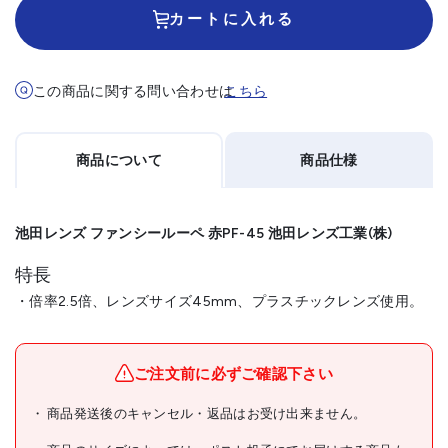
カートに入れる
この商品に関する問い合わせは
こちら
商品について
商品仕様
池田レンズ ファンシールーペ 赤PF-45 池田レンズ工業(株)
特長
・倍率2.5倍、レンズサイズ45mm、プラスチックレンズ使用。
メーカー名
池田レンズ工業(株)
ブランド名
池田レンズ
ご注文前に必ずご確認下さい
池田レンズ ファンシールー
商品発送後のキャンセル・返品はお受け出来ません。
商品名
ペ 赤