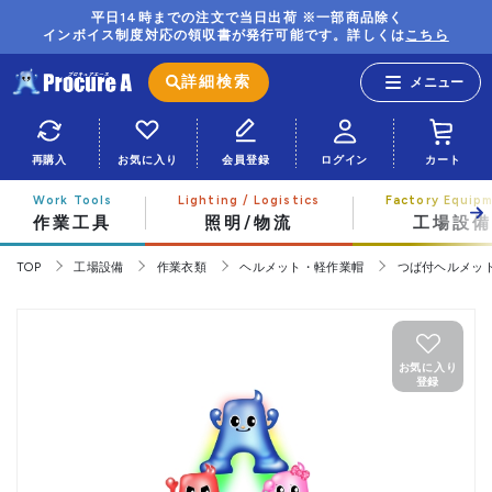
平日14時までの注文で当日出荷 ※一部商品除く
インボイス制度対応の領収書が発行可能です。詳しくは
こちら
詳細検索
再購入
お気に入り
会員登録
ログイン
カート
作業工具
照明/物流
工場設備
TOP
工場設備
作業衣類
ヘルメット・軽作業帽
つば付ヘルメッ
お気に入り
登録