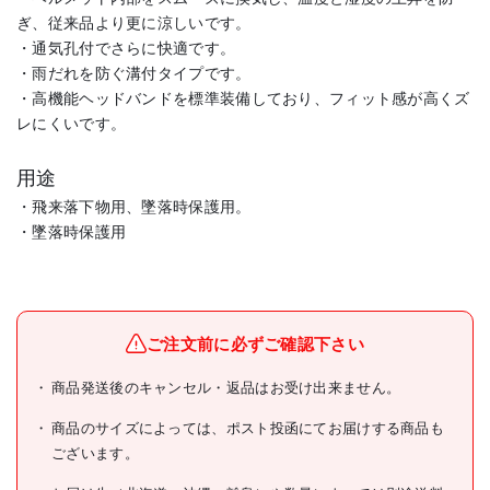
ぎ、従来品より更に涼しいです。
・通気孔付でさらに快適です。
・雨だれを防ぐ溝付タイプです。
・高機能ヘッドバンドを標準装備しており、フィット感が高くズ
レにくいです。
用途
・飛来落下物用、墜落時保護用。
・墜落時保護用
メーカー名
(株)谷沢製作所
ブランド名
タニザワ
ご注文前に必ずご確認下さい
タニザワ エアライトS搭載ヘ
商品発送後のキャンセル・返品はお受け出来ません。
ルメット(アメリカンタイ
商品名
プ・溝付・通気孔付) 帽体色:
商品のサイズによっては、ポスト投函にてお届けする商品も
イエロー
ございます。
型式
01230-JZ-Y2-J