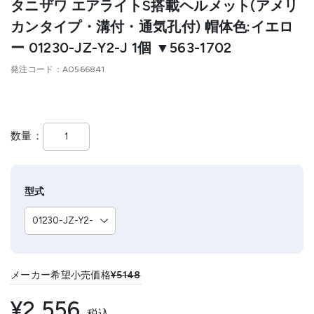
タニザワ エアライトS搭載ヘルメット(アメリ
カンタイプ・溝付・通気孔付) 帽体色:イエロ
ー 01230-JZ-Y2-J 1個 ▼563-1702
発注コード
A0566841
数量
型式
メーカー希望小売価格
¥5148
¥2,556
税込