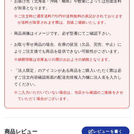
お届け先（北海道・沖縄・離島）や数量によっては別途送料
メーカー希望小売価格
4680円(税抜)
が加算となります。
※ご注文時に通常送料770円や送料無料の表記がされております
JANコード
4546721012091
が送料が加算されます際は、別途ご連絡いたします。
●帽体色:イエロー
商品画像はイメージです。必ず型番にてご確認下さい。
●頭囲(cm):53～63
●衝撃吸収ライナー有無:あり
●墜落時保護用:〇
お取り寄せ商品の場合、在庫の状況（欠品、完売、中止）に
●通気孔有無:あり
よりご注文後でも商品を提供できない可能性がございます。
●タイプ:アメリカン
※納期情報は在庫ありの際のおおよその納期となります。
●EPA付ヘッドバンド
仕様
●衝撃吸収ライナー(エアラ
「法人限定」のアイコンがある商品をご購入いただく際は必
イトS)付
ずご注文内容確認画面の配送先情報入力欄に法人名を入力し
●国家検定合格品
●保護帽の規格合格品(飛来
てください。
落下物用、墜落時保護用)
●内装J6型(エアライトS)
※ご入力いただいていない場合は、当店から確認のご連絡をさせ
●あご紐VP-T16F
ていただく場合がございます。
●ライナー種類:エアライトS
材質/仕上
●帽体:ABS
原産国
日本
商品レビュー
レビューを書く