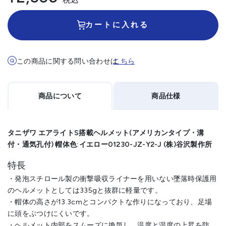
カートに入れる
この商品に関する問い合わせは
こちら
商品について
商品仕様
タニザワ エアライトS搭載ヘルメット(アメリカンタイプ・溝
付・通気孔付) 帽体色:イエロー01230-JZ-Y2-J (株)谷沢製作所
特長
・発泡スチロール製の衝撃吸収ライナーを用いない墜落時保護用
のヘルメットとしては335gと抜群に軽量です。
・帽体の高さが13.3cmとコンパクトな作りになっており、足場
に頭をぶつけにくいです。
・ヘルメット内部をスムーズに換気し、温度と湿度の上昇を防