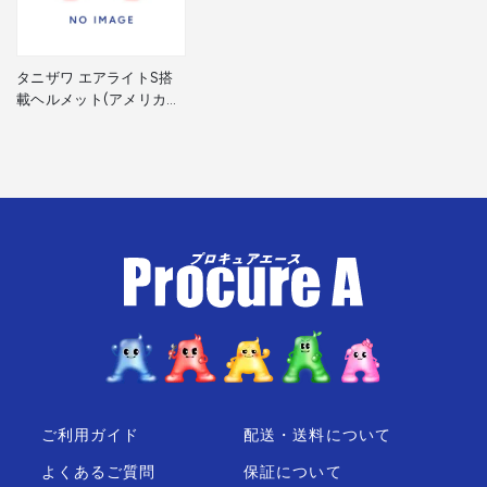
タニザワ エアライトS搭
載ヘルメット(アメリカン
タイプ・溝付・通気孔付)
帽体色:イエロー 01230-
JZ-Y2-J 1個 ▼563-1702
ご利用ガイド
配送・送料について
よくあるご質問
保証について