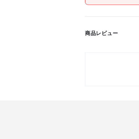
商品レビュー
材質/仕上
原産国
セット内容/付属品
注意事項