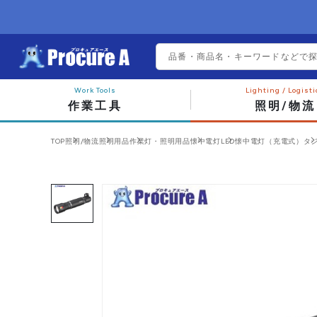
作業工具
照明/物流
TOP
照明/物流
照明用品
作業灯・照明用品
懐中電灯
LED懐中電灯（充電式）
タジ