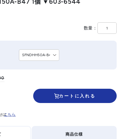
0A-B47 1個 ▼603-6544
数量
00
カートに入れる
せは
こちら
て
商品仕様