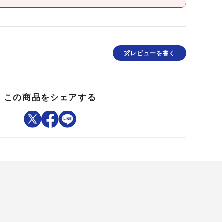
●防水仕様:IPX4
●落下強度(m):2
●規格:ANSI FL1 Standardに準拠した性能表記
●最大点灯時間(h):12(500lm)、18(250lm)、30(50lm)
●ヒーター機能:60℃(強)、50℃(中)、40℃(弱)切替
レビューを書く
●本体:Al、ABS、PC
●バッテリーカートリッジ:ABS、リン青銅
この商品をシェアする
中国
●リチウムイオン充電池3747(LE-ZP3747)
●USB充電ケーブルPU3(LE-ZPU3)
●人の目に光を向けないでください。
●光を直接目に当てないでください。
●目を痛める原因となる事があります。
●取扱い説明書をよく読んでからご使用ください。
●製品仕様は予告なく変更する場合がございます。