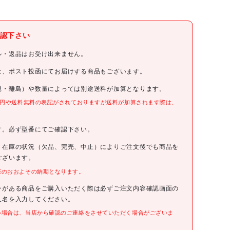
(株)TJMデザイン
認下さい
タジマ
ル・返品はお受け出来ません。
タジマ セフハンドライト ヒーターツキ 500lm ジュウデンチ
は、ポスト投函にてお届けする商品もございます。
セット
縄・離島）や数量によっては別途送料が加算となります。
SFNDHH50A-B47
0円や送料無料の表記がされておりますが送料が加算されます際は、
。
18000円(税抜)
す。必ず型番にてご確認下さい。
、在庫の状況（欠品、完売、中止）によりご注文後でも商品を
4975364268136
ございます。
際のおおよその納期となります。
●明るさ(lm):500
●外径(mm):40
ンがある商品をご購入いただく際は必ずご注文内容確認画面の
●全長(mm):193
人名を入力してください。
●保護等級:IPX4
●使用電池:専用充電池(LE-ZP3747)
い場合は、当店から確認のご連絡をさせていただく場合がございま
●照射距離(m):100(モード3)
●配光特性:スライドフォーカス