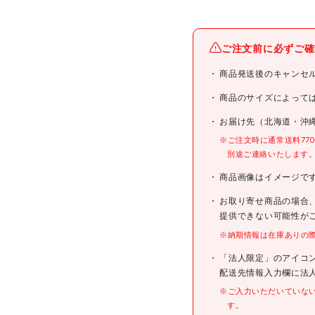
メーカー名
ご注文前に必ずご確
ブランド名
商品発送後のキャンセ
商品名
商品のサイズによって
お届け先（北海道・沖
型式
※ご注文時に通常送料77
別途ご連絡いたします
メーカー希望小売価格
商品画像はイメージで
お取り寄せ商品の場合
JANコード
提供できない可能性が
※納期情報は在庫ありの
仕様
「法人限定」のアイコ
配送先情報入力欄に法
※ご入力いただいていな
す。