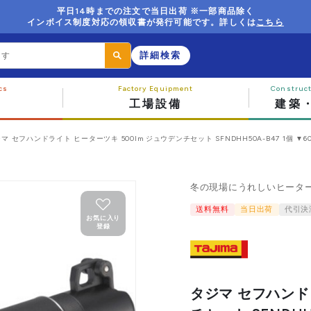
平日14時までの注文で当日出荷 ※一部商品除く
インボイス制度対応の領収書が発行可能です。詳しくは
こちら
詳細検索
工場設備
建築
マ セフハンドライト ヒーターツキ 500lm ジュウデンチセット SFNDHH50A-B47 1個 ▼603
冬の現場にうれしいヒーター
送料無料
当日出荷
代引決
お気に入り
登録
タジマ セフハンド