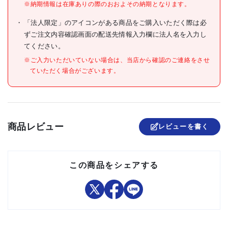
●耐熱温度:110℃
※納期情報は在庫ありの際のおおよその納期となります。
●耐冷温度:-30℃
「法人限定」のアイコンがある商品をご購入いただく際は必
材質/仕上
●ポリエチレン
ずご注文内容確認画面の配送先情報入力欄に法人名を入力し
てください。
原産国
日本
※ご入力いただいていない場合は、当店から確認のご連絡をさせ
セット内容/付属品
ていただく場合がございます。
●鍋から袋を取り出す際はや
注意事項
けどに十分ご注意ください。
組立品
商品レビュー
レビューを書く
この商品をシェアする