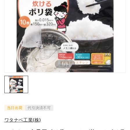
1
/
1
当日出荷
代引決済不可
ワタナベ工業(株)