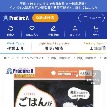
平日14時までの注文で当日出荷 ※一部商品除く
インボイス制度対応の領収書が発行可能です。詳しくは
こちら
詳細検索
再購入
お気に入り
会員登録
ログイン
カート
作業工具
照明/物流
工場設備
TOP
ガーデニング/オフィス
防災・防犯用品
防災・防犯用品
避
お気に入り
登録