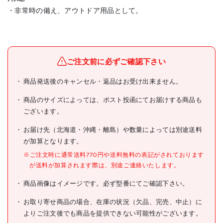
・非常時の備え、アウトドア用品として。
メーカー名
ワタナベ工業(株)
ブランド名
ワタナベ
ご注文前に必ずご確認下さい
ワタナベ 食品用ポリ袋 ごは
商品発送後のキャンセル・返品はお受け出来ません。
商品名
んが炊けるポリ袋 10枚入
商品のサイズによっては、ポスト投函にてお届けする商品も
型式
R-15
ございます。
メーカー希望小売価格
オープン
お届け先（北海道・沖縄・離島）や数量によっては別途送料
が加算となります。
JANコード
4903620606842
※ご注文時に通常送料770円や送料無料の表記がされております
●容量(L):1.5
が送料が加算されます際は、別途ご連絡いたします。
●折りたたみ時寸法(mm)幅×
奥行×高さ:150×320×0.015
商品画像はイメージです。必ず型番にてご確認下さい。
●縦(mm):320
●横(mm):150
仕様
●色:半透明
お取り寄せ商品の場合、在庫の状況（欠品、完売、中止）に
●厚さ(mm):0.015
よりご注文後でも商品を提供できない可能性がございます。