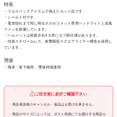
特長
・フルスペックアイテムで揃えたセット品です。
・シールド付です。
・電池切れまで同じ明るさのセフメット専用ヘッドライトと送風
ファンを装備しています。
・ヘルメットは前後左右4カ所にセフ取付溝があります。
・内装スチロールレス、衝撃吸収スクエアライナー構造を採用し
ています。
用途
・飛来・落下物用 、墜落時保護用
メーカー名
(株)TJMデザイン
ブランド名
タジマ
ご注文前に必ずご確認下さい
タジマ ヘルメット セフメッ
商品発送後のキャンセル・返品はお受け出来ません。
ト(セフ取付溝付ヘルメット)
商品名
アドバンスセット KJM ファ
商品のサイズによっては、ポスト投函にてお届けする商品も
ン付 マットブラック シール