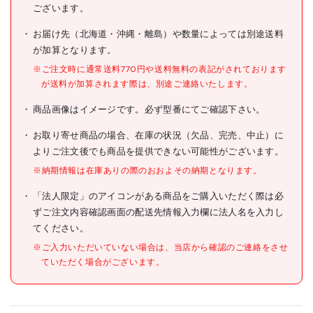
ド付
ございます。
型式
HSMBSA1
お届け先（北海道・沖縄・離島）や数量によっては別途送料
が加算となります。
メーカー希望小売価格
49500円(税抜)
※ご注文時に通常送料770円や送料無料の表記がされております
が送料が加算されます際は、別途ご連絡いたします。
JANコード
4975364361516
商品画像はイメージです。必ず型番にてご確認下さい。
●帽体色:マットブラック
●バイザー色:スモーク
●シールド色:クリア
お取り寄せ商品の場合、在庫の状況（欠品、完売、中止）に
●頭囲(cm):54～63
よりご注文後でも商品を提供できない可能性がございます。
●衝撃吸収ライナー有無:有
●墜落時保護用:合格
※納期情報は在庫ありの際のおおよその納期となります。
●通気孔有無:有
●タイプ:スタンダード
「法人限定」のアイコンがある商品をご購入いただく際は必
●溝有無:有
ずご注文内容確認画面の配送先情報入力欄に法人名を入力し
●厚生労働省保護帽検定合格
てください。
品(飛来・落下物用 、墜落時
保護用)
※ご入力いただいていない場合は、当店から確認のご連絡をさせ
●使用電圧7000V以下の電
ていただく場合がございます。
気用は満たしていません
仕様
●※型式検定合格標章はヘル
メット内部にシールで貼付さ
れています