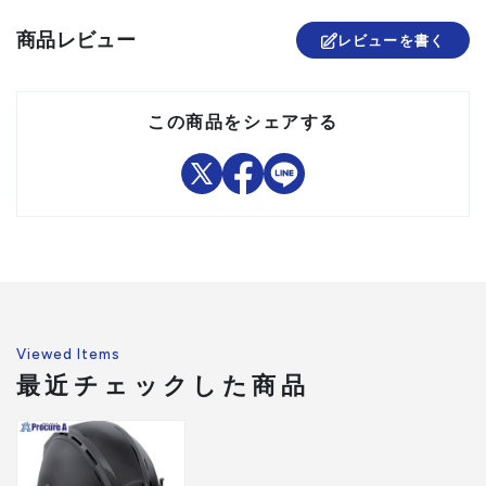
●前面:セフヘッドライト
KJM ブースト1000lm フラ
ッド照射 内蔵充電池
商品レビュー
レビューを書く
●後面:バッテリーボックス
ファン付
●右側面:セフペンホルダー2
本差し(対応筆記具サイズ:直
この商品をシェアする
径7～11mm)
●左側面:セフマーカーホルダ
ー1本差し(対応筆記具サイ
ズ:直径15～16mm)
●外径寸法(mm):奥行305x幅
226x高さ161
●本体:ABS樹脂
●トップカバー:TPU
●ヒサシ:ポリカーボネート
材質/仕上
(PC)
●シールド:ポリカーボネート
(PC)
Viewed Items
原産国
日本
最近チェックした商品
●セフヘッドライト KJM ブ
ースト1000lm フラッド照射
内蔵充電池(SFKJM100A-
N30)、セフメット バッテリ