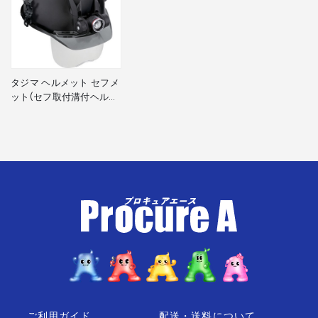
ーボックス3730用 ファン付
(HA30BF)、充電池
3730(LE-ZP3730)、USB充
セット内容/付属品
電ケーブル、セフマーカーホ
ルダー(HASFM)、セフペン
ホルダー 2本差し
(HASFD)、汗取りクロス
(HAAC)、汗取りタオル ブラ
タジマ ヘルメット セフメ
ック(HAATBK)、あご耳紐セ
ット(セフ取付溝付ヘルメ
ット ビニールスモーク
ット) アドバンスセット
(HASVCS)
KJM ファン付 マットブラ
ック シールド付
●使用電圧7000V以下の電
気用は満たしていません。
HSMBSA1 1S ▼696-
2245
●付属のトップカバーを取付
注意事項
けた状態で「保護帽の規格」
に適合しています。
●取外した状態で使用しない
でください。
組立品
ご利用ガイド
配送・送料について