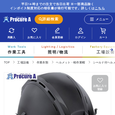
平日14時までの注文で当日出荷 ※一部商品除く
インボイス制度対応の領収書が発行可能です。詳しくは
こちら
詳細検索
再購入
お気に入り
会員登録
ログイン
カート
作業工具
照明/物流
工場設備
TOP
工場設備
作業衣類
ヘルメット・軽作業帽
シールド付ヘル
お気に入り
登録